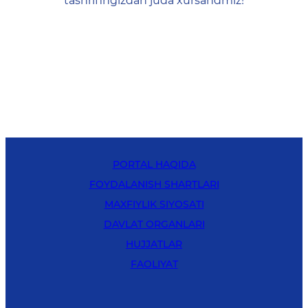
tashrifingizdan juda xursandmiz!
PORTAL HAQIDA
FOYDALANISH SHARTLARI
MAXFIYLIK SIYOSATI
DAVLAT ORGANLARI
HUJJATLAR
FAOLIYAT