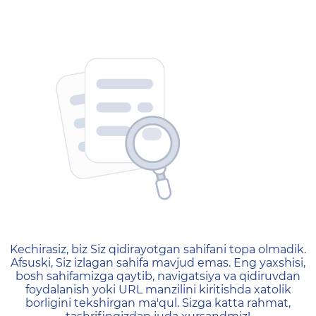
404 — Страница не найд
Kechirasiz, biz Siz qidirayotgan sahifani topa olmadik.
Afsuski, Siz izlagan sahifa mavjud emas. Eng yaxshisi,
bosh sahifamizga qaytib, navigatsiya va qidiruvdan
foydalanish yoki URL manzilini kiritishda xatolik
borligini tekshirgan ma'qul. Sizga katta rahmat,