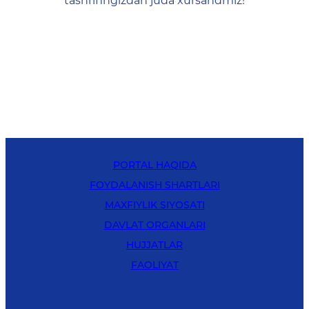
tashrifingizdan juda xursandmiz!
PORTAL HAQIDA
FOYDALANISH SHARTLARI
MAXFIYLIK SIYOSATI
DAVLAT ORGANLARI
HUJJATLAR
FAOLIYAT