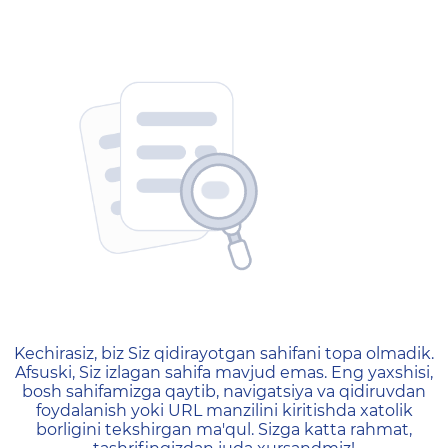
404 — Страница не найд
Kechirasiz, biz Siz qidirayotgan sahifani topa olmadik.
Afsuski, Siz izlagan sahifa mavjud emas. Eng yaxshisi,
bosh sahifamizga qaytib, navigatsiya va qidiruvdan
foydalanish yoki URL manzilini kiritishda xatolik
borligini tekshirgan ma'qul. Sizga katta rahmat,