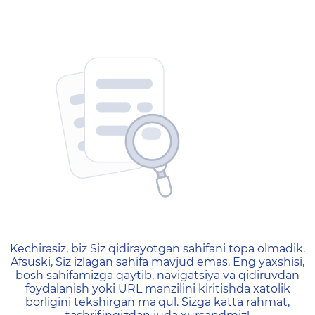
404 — Страница не найд
Kechirasiz, biz Siz qidirayotgan sahifani topa olmadik.
Afsuski, Siz izlagan sahifa mavjud emas. Eng yaxshisi,
bosh sahifamizga qaytib, navigatsiya va qidiruvdan
foydalanish yoki URL manzilini kiritishda xatolik
borligini tekshirgan ma'qul. Sizga katta rahmat,