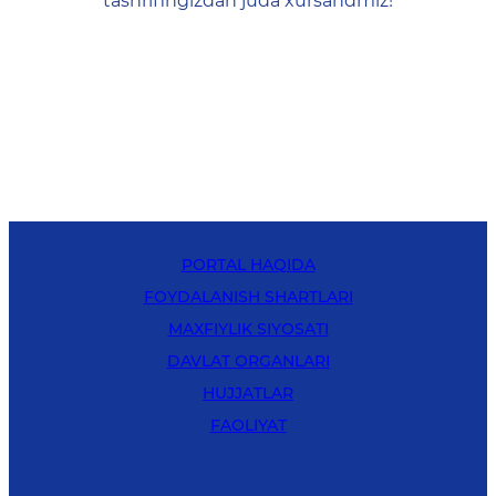
tashrifingizdan juda xursandmiz!
PORTAL HAQIDA
FOYDALANISH SHARTLARI
MAXFIYLIK SIYOSATI
DAVLAT ORGANLARI
HUJJATLAR
FAOLIYAT