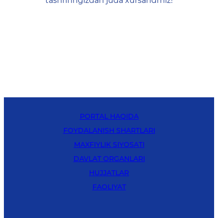
tashrifingizdan juda xursandmiz!
PORTAL HAQIDA
FOYDALANISH SHARTLARI
MAXFIYLIK SIYOSATI
DAVLAT ORGANLARI
HUJJATLAR
FAOLIYAT