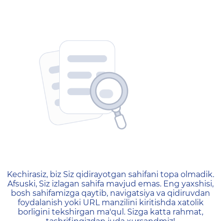
404 — Страница не найд
Kechirasiz, biz Siz qidirayotgan sahifani topa olmadik.
Afsuski, Siz izlagan sahifa mavjud emas. Eng yaxshisi,
bosh sahifamizga qaytib, navigatsiya va qidiruvdan
foydalanish yoki URL manzilini kiritishda xatolik
borligini tekshirgan ma'qul. Sizga katta rahmat,