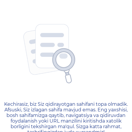
404 — Страница не найд
Kechirasiz, biz Siz qidirayotgan sahifani topa olmadik.
Afsuski, Siz izlagan sahifa mavjud emas. Eng yaxshisi,
bosh sahifamizga qaytib, navigatsiya va qidiruvdan
foydalanish yoki URL manzilini kiritishda xatolik
borligini tekshirgan ma'qul. Sizga katta rahmat,