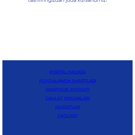
tashrifingizdan juda xursandmiz!
PORTAL HAQIDA
FOYDALANISH SHARTLARI
MAXFIYLIK SIYOSATI
DAVLAT ORGANLARI
HUJJATLAR
FAOLIYAT