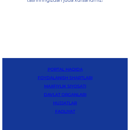
tashrifingizdan juda xursandmiz!
PORTAL HAQIDA
FOYDALANISH SHARTLARI
MAXFIYLIK SIYOSATI
DAVLAT ORGANLARI
HUJJATLAR
FAOLIYAT