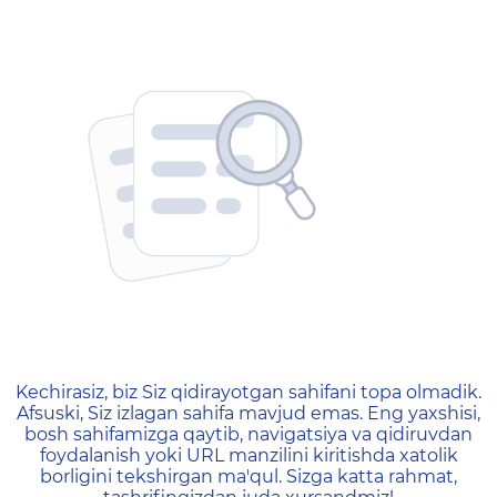
404 — Страница не найд
Kechirasiz, biz Siz qidirayotgan sahifani topa olmadik.
Afsuski, Siz izlagan sahifa mavjud emas. Eng yaxshisi,
bosh sahifamizga qaytib, navigatsiya va qidiruvdan
foydalanish yoki URL manzilini kiritishda xatolik
borligini tekshirgan ma'qul. Sizga katta rahmat,