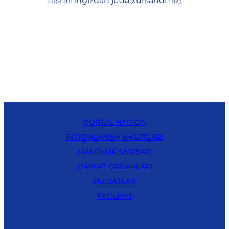
tashrifingizdan juda xursandmiz!
PORTAL HAQIDA
FOYDALANISH SHARTLARI
MAXFIYLIK SIYOSATI
DAVLAT ORGANLARI
HUJJATLAR
FAOLIYAT