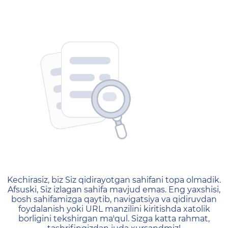
404 — Страница не найд
Kechirasiz, biz Siz qidirayotgan sahifani topa olmadik.
Afsuski, Siz izlagan sahifa mavjud emas. Eng yaxshisi,
bosh sahifamizga qaytib, navigatsiya va qidiruvdan
foydalanish yoki URL manzilini kiritishda xatolik
borligini tekshirgan ma'qul. Sizga katta rahmat,