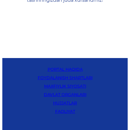
tashrifingizdan juda xursandmiz!
PORTAL HAQIDA
FOYDALANISH SHARTLARI
MAXFIYLIK SIYOSATI
DAVLAT ORGANLARI
HUJJATLAR
FAOLIYAT