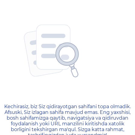
404 — Страница не найд
Kechirasiz, biz Siz qidirayotgan sahifani topa olmadik.
Afsuski, Siz izlagan sahifa mavjud emas. Eng yaxshisi,
bosh sahifamizga qaytib, navigatsiya va qidiruvdan
foydalanish yoki URL manzilini kiritishda xatolik
borligini tekshirgan ma'qul. Sizga katta rahmat,