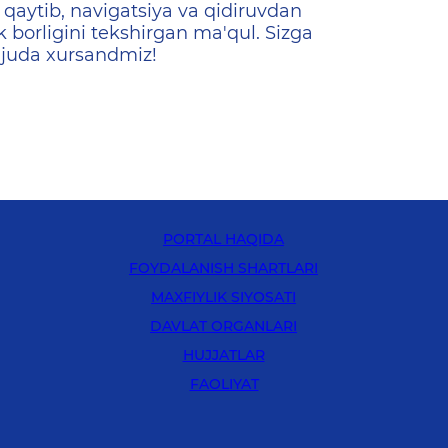
qaytib, navigatsiya va qidiruvdan
k borligini tekshirgan ma'qul. Sizga
 juda xursandmiz!
PORTAL HAQIDA
FOYDALANISH SHARTLARI
MAXFIYLIK SIYOSATI
DAVLAT ORGANLARI
HUJJATLAR
FAOLIYAT