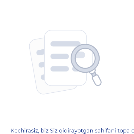
404 — Страница не найд
Kechirasiz, biz Siz qidirayotgan sahifani topa o