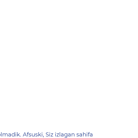
ена
lmadik. Afsuski, Siz izlagan sahifa