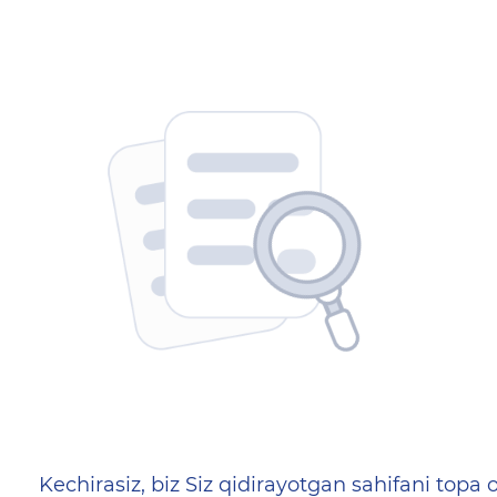
404 — Страница не найд
Kechirasiz, biz Siz qidirayotgan sahifani topa o