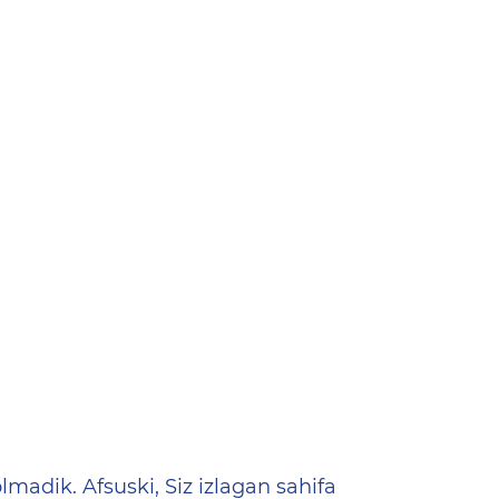
ена
lmadik. Afsuski, Siz izlagan sahifa