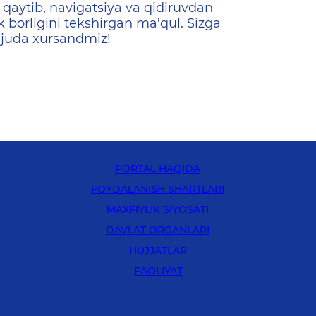
qaytib, navigatsiya va qidiruvdan
k borligini tekshirgan ma'qul. Sizga
 juda xursandmiz!
PORTAL HAQIDA
FOYDALANISH SHARTLARI
MAXFIYLIK SIYOSATI
DAVLAT ORGANLARI
HUJJATLAR
FAOLIYAT