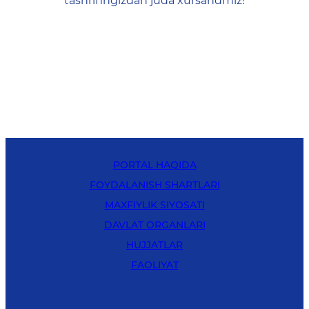
tashrifingizdan juda xursandmiz!
PORTAL HAQIDA
FOYDALANISH SHARTLARI
MAXFIYLIK SIYOSATI
DAVLAT ORGANLARI
HUJJATLAR
FAOLIYAT