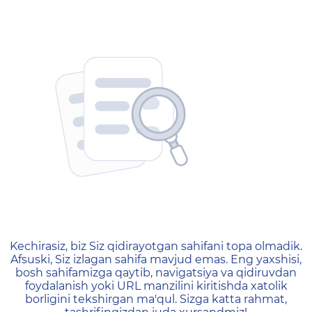
404 — Страница не найд
Kechirasiz, biz Siz qidirayotgan sahifani topa olmadik.
Afsuski, Siz izlagan sahifa mavjud emas. Eng yaxshisi,
bosh sahifamizga qaytib, navigatsiya va qidiruvdan
foydalanish yoki URL manzilini kiritishda xatolik
borligini tekshirgan ma'qul. Sizga katta rahmat,