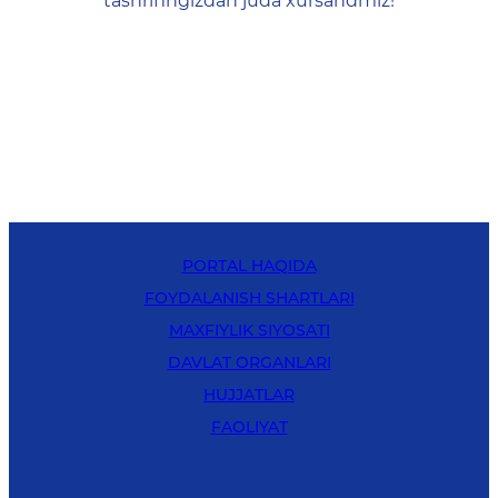
tashrifingizdan juda xursandmiz!
PORTAL HAQIDA
FOYDALANISH SHARTLARI
MAXFIYLIK SIYOSATI
DAVLAT ORGANLARI
HUJJATLAR
FAOLIYAT