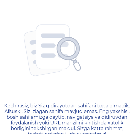
404 — Страница не найд
Kechirasiz, biz Siz qidirayotgan sahifani topa olmadik.
Afsuski, Siz izlagan sahifa mavjud emas. Eng yaxshisi,
bosh sahifamizga qaytib, navigatsiya va qidiruvdan
foydalanish yoki URL manzilini kiritishda xatolik
borligini tekshirgan ma'qul. Sizga katta rahmat,