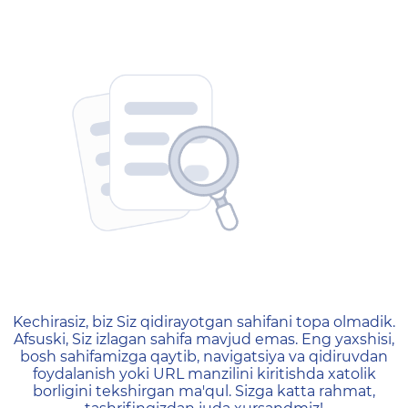
404 — Страница не найд
Kechirasiz, biz Siz qidirayotgan sahifani topa olmadik.
Afsuski, Siz izlagan sahifa mavjud emas. Eng yaxshisi,
bosh sahifamizga qaytib, navigatsiya va qidiruvdan
foydalanish yoki URL manzilini kiritishda xatolik
borligini tekshirgan ma'qul. Sizga katta rahmat,