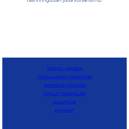
tashrifingizdan juda xursandmiz!
PORTAL HAQIDA
FOYDALANISH SHARTLARI
MAXFIYLIK SIYOSATI
DAVLAT ORGANLARI
HUJJATLAR
FAOLIYAT