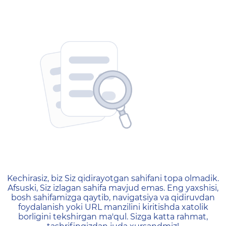
404 — Страница не найд
Kechirasiz, biz Siz qidirayotgan sahifani topa olmadik.
Afsuski, Siz izlagan sahifa mavjud emas. Eng yaxshisi,
bosh sahifamizga qaytib, navigatsiya va qidiruvdan
foydalanish yoki URL manzilini kiritishda xatolik
borligini tekshirgan ma'qul. Sizga katta rahmat,