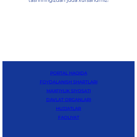
tashrifingizdan juda xursandmiz!
PORTAL HAQIDA
FOYDALANISH SHARTLARI
MAXFIYLIK SIYOSATI
DAVLAT ORGANLARI
HUJJATLAR
FAOLIYAT