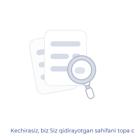
404 — Страница не найд
Kechirasiz, biz Siz qidirayotgan sahifani topa o