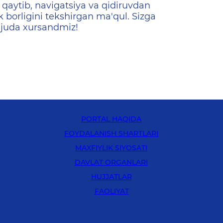
qaytib, navigatsiya va qidiruvdan
k borligini tekshirgan ma'qul. Sizga
 juda xursandmiz!
PORTAL HAQIDA
FOYDALANISH SHARTLARI
MAXFIYLIK SIYOSATI
DAVLAT ORGANLARI
HUJJATLAR
FAOLIYAT