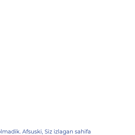
ена
lmadik. Afsuski, Siz izlagan sahifa