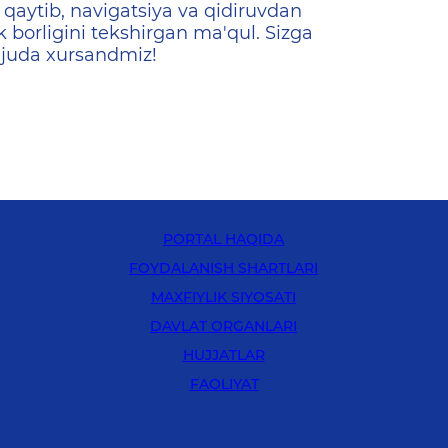
qaytib, navigatsiya va qidiruvdan
k borligini tekshirgan ma'qul. Sizga
 juda xursandmiz!
PORTAL HAQIDA
FOYDALANISH SHARTLARI
MAXFIYLIK SIYOSATI
DAVLAT ORGANLARI
HUJJATLAR
FAOLIYAT