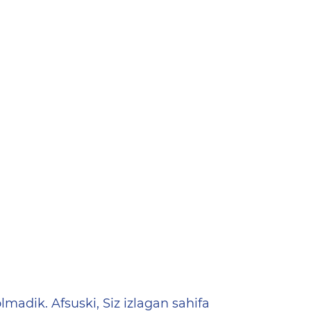
ена
lmadik. Afsuski, Siz izlagan sahifa