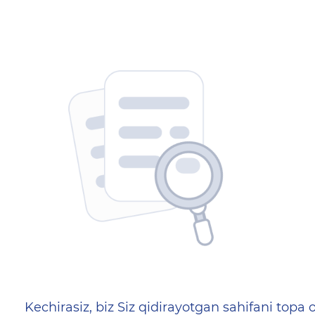
404 — Страница не найд
Kechirasiz, biz Siz qidirayotgan sahifani topa o