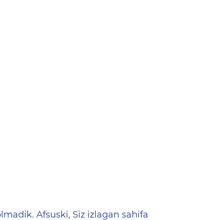
ена
lmadik. Afsuski, Siz izlagan sahifa