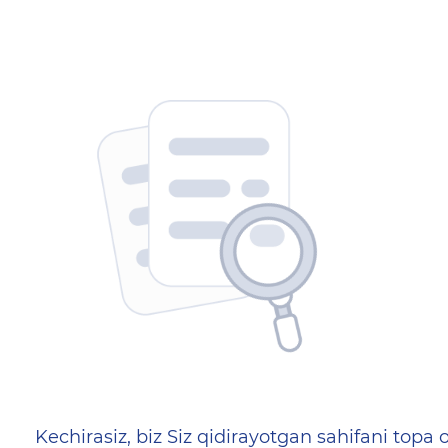
404 — Страница не найд
Kechirasiz, biz Siz qidirayotgan sahifani topa o