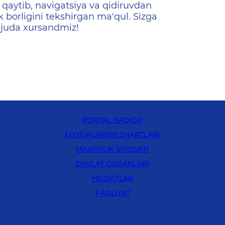
qaytib, navigatsiya va qidiruvdan
k borligini tekshirgan ma'qul. Sizga
 juda xursandmiz!
PORTAL HAQIDA
FOYDALANISH SHARTLARI
MAXFIYLIK SIYOSATI
DAVLAT ORGANLARI
HUJJATLAR
FAOLIYAT