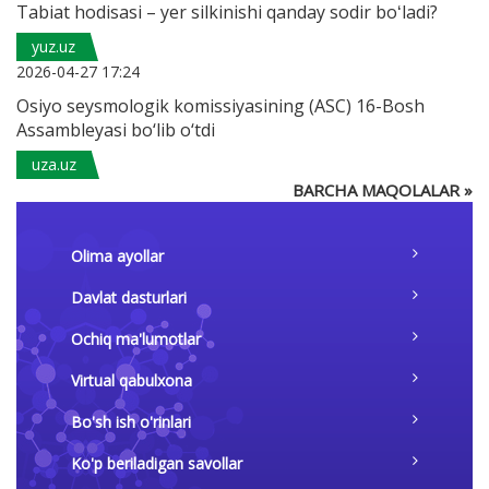
Tabiat hodisasi – yer silkinishi qanday sodir boʻladi?
yuz.uz
2026-04-27 17:24
Osiyo seysmologik komissiyasining (ASC) 16-Bosh
Assambleyasi bo‘lib o‘tdi
uza.uz
BARCHA MAQOLALAR »
Olima ayollar
Davlat dasturlari
Ochiq ma'lumotlar
Virtual qabulxona
Bo'sh ish o'rinlari
Ko'p beriladigan savollar