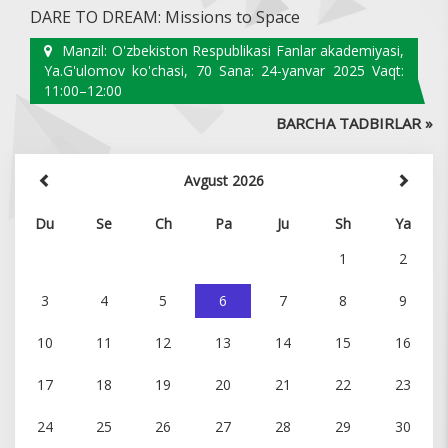
DARE TO DREAM: Missions to Space
Manzil: O'zbekiston Respublikasi Fanlar akademiyasi,
Ya.G'ulomov ko'chasi, 70 Sana: 24-yanvar 2025 Vaqt:
11:00–12:00
BARCHA TADBIRLAR »
Avgust 2026
Du
Se
Ch
Pa
Ju
Sh
Ya
1
2
3
4
5
6
7
8
9
10
11
12
13
14
15
16
17
18
19
20
21
22
23
24
25
26
27
28
29
30