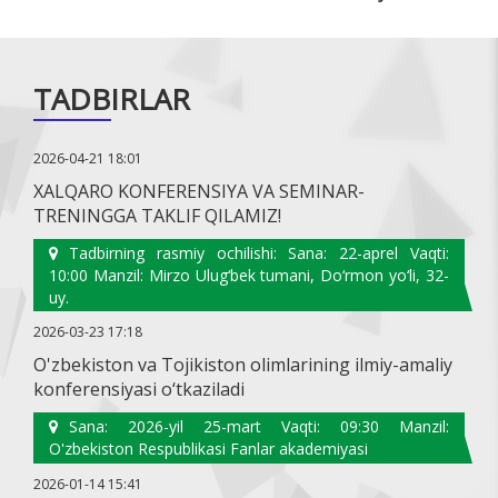
TADBIRLAR
2026-04-21 18:01
XALQARO KONFERENSIYA VA SEMINAR-
TRENINGGA TAKLIF QILAMIZ!
Tadbirning rasmiy ochilishi: Sana: 22-aprel Vaqti:
10:00 Manzil: Mirzo Ulug‘bek tumani, Do‘rmon yo‘li, 32-
uy.
2026-03-23 17:18
O'zbekiston va Tojikiston olimlarining ilmiy-amaliy
konferensiyasi o‘tkaziladi
Sana: 2026-yil 25-mart Vaqti: 09:30 Manzil:
O'zbekiston Respublikasi Fanlar akademiyasi
2026-01-14 15:41