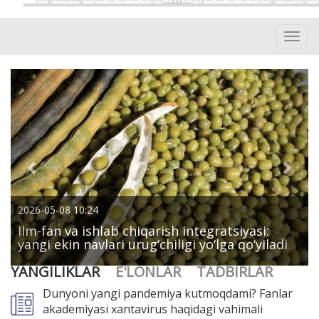
Toggl
navig
Previous
Next
2026-05-08 10:24
Ilm-fan va ishlab chiqarish integratsiyasi:
yangi ekin navlari urug‘chiligi yo‘lga qo‘yiladi
YANGILIKLAR
E'LONLAR
TADBIRLAR
Dunyoni yangi pandemiya kutmoqdami? Fanlar
akademiyasi xantavirus haqidagi vahimali