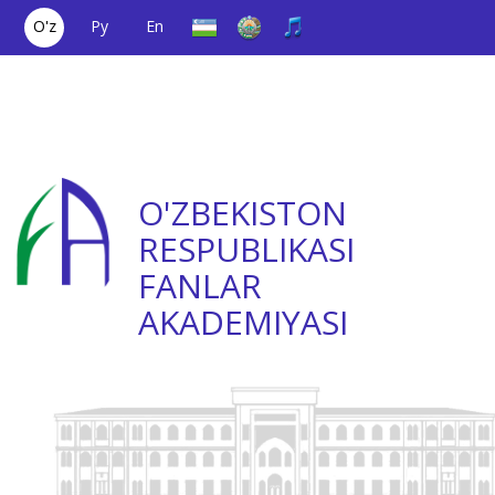
O'z
Ру
En
Yagona aloqa
(+998) 71
;
Ishonch
(+998) 71
raqami
2000036
telefoni
2335623
O'ZBEKISTON
RESPUBLIKASI
FANLAR
AKADEMIYASI