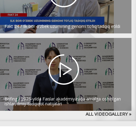
Fakt 24 / Ilk bor o‘zbek uzumining genomi to‘liq tadqiq etildi
Brifing / 2025-yilda Fanlar akademiyasida amalga oshirilgan
ishlar, ilmiy-tadqiqot natijalari
ALL VIDEOGALLERY »