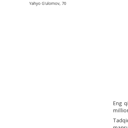
Yahyo G'ulomov, 70
Eng q
millio
Tadqi
mansub