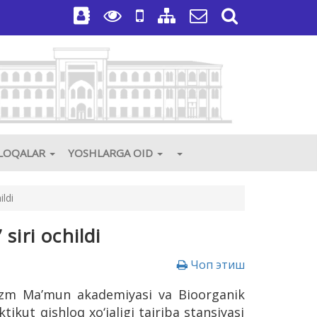
3
ALOQALAR
YOSHLARGA OID
ldi
siri ochildi
Чоп этиш
razm Ma’mun akademiyasi va Bioorganik
tikut qishloq xo‘jaligi tajriba stansiyasi