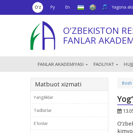
O'z
Ру
En
Yagona al
O'ZBEKISTON RE
FANLAR AKADEM
FANLAR AKADEMIYASI
FAOLIYAT
HUJ
Matbuot xizmati
Bosh 
Yog‘
Yangiliklar
Tadbirlar
13.0
O‘zbe
E'lonlar
kimyo 