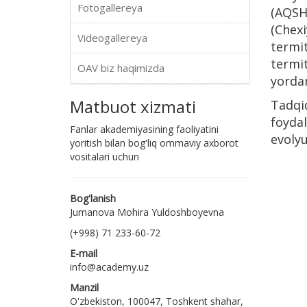
Fotogallereya
(AQSH
(Chex
Videogallereya
termi
termit
OAV biz haqimizda
yorda
Matbuot xizmati
Tadqi
foyda
Fanlar akademiyasining faoliyatini
evolyu
yoritish bilan bog'liq ommaviy axborot
vositalari uchun
Bog'lanish
Jumanova Mohira Yuldoshboyevna
(+998) 71 233-60-72
E-mail
info@academy.uz
Manzil
O'zbekiston, 100047, Toshkent shahar,