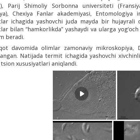
), Parij Shimoliy Sorbonna universiteti (Fransiy
iya), Chexiya Fanlar akademiyasi, Entomologiya in
tlar ichagida yashovchi juda mayda bir hujayrali 
lar bilan “hamkorlikda” yashaydi va ularga yog‘och
m beradi.
qot davomida olimlar zamonaviy mikroskopiya, DN
langan. Natijada termit ichagida yashovchi xivchin
tsion xususiyatlari aniqlandi.