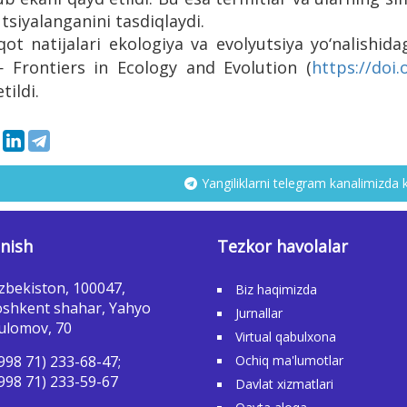
tsiyalanganini tasdiqlaydi.
ot natijalari ekologiya va evolyutsiya yo‘nalishida
— Frontiers in Ecology and Evolution (
https://doi
tildi.
Yangiliklarni telegram kanalimizda 
nish
Tezkor havolalar
zbekiston, 100047,
Biz haqimizda
shkent shahar, Yahyo
Jurnallar
ulomov, 70
Virtual qabulxona
998 71) 233-68-47;
Ochiq ma'lumotlar
998 71) 233-59-67
Davlat xizmatlari