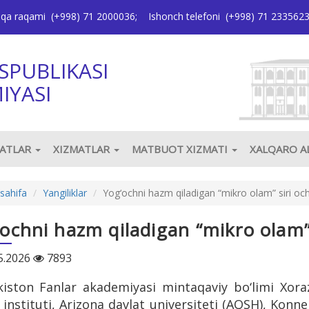
oqa raqami
(+998) 71 2000036
;
Ishonch telefoni
(+998) 71 233562
SPUBLIKASI
IYASI
JATLAR
XIZMATLAR
MATBUOT XIZMATI
XALQARO 
sahifa
Yangiliklar
Yog‘ochni hazm qiladigan “mikro olam” siri ochi
ochni hazm qiladigan “mikro olam” 
5.2026
7893
kiston Fanlar akademiyasi mintaqaviy bo‘limi Xo
instituti, Arizona davlat universiteti (AQSH), Konnek