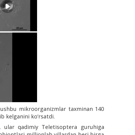
i ushbu mikroorganizmlar taxminan 140
ib kelganini ko‘rsatdi.
, ular qadimiy Teletisoptera guruhiga
biontlari millionlab yillardan beri birga