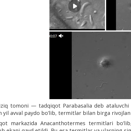
iziq tomoni — tadqiqot Parabasalia deb ataluvch
n yil avval paydo bo‘lib, termitlar bilan birga rivojlan
qot markazida Anacanthotermes termitlari bo‘lib
 ekani qayd etildi. Bu esa termitlar va ularning sim