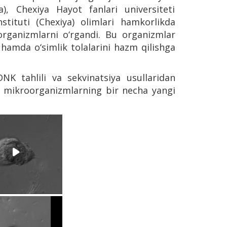
a), Chexiya Hayot fanlari universiteti
stituti (Chexiya) olimlari hamkorlikda
organizmlarni o‘rgandi. Bu organizmlar
 hamda o‘simlik tolalarini hazm qilishga
K tahlili va sekvinatsiya usullaridan
li mikroorganizmlarning bir necha yangi