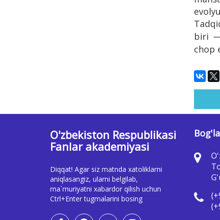
evolyu
Tadqiq
biri 
chop e
O'zbekiston Respublikasi
Bog'la
Fanlar akademiyasi
O'
To
Diqqat! Agar siz matnda xatoliklarni
G'
aniqlasangiz, ularni belgilab,
ma`muriyatni xabardor qilish uchun
(+
Ctrl+Enter tugmalarini bosing
(+