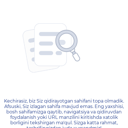
404 — Страница не найд
Kechirasiz, biz Siz qidirayotgan sahifani topa olmadik.
Afsuski, Siz izlagan sahifa mavjud emas. Eng yaxshisi,
bosh sahifamizga qaytib, navigatsiya va qidiruvdan
foydalanish yoki URL manzilini kiritishda xatolik
borligini tekshirgan ma'qul. Sizga katta rahmat,