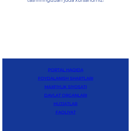
tashrifingizdan juda xursandmiz!
PORTAL HAQIDA
FOYDALANISH SHARTLARI
MAXFIYLIK SIYOSATI
DAVLAT ORGANLARI
HUJJATLAR
FAOLIYAT