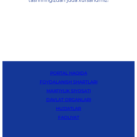
tashrifingizdan juda xursandmiz!
PORTAL HAQIDA
FOYDALANISH SHARTLARI
MAXFIYLIK SIYOSATI
DAVLAT ORGANLARI
HUJJATLAR
FAOLIYAT