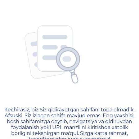
404 — Страница не найд
Kechirasiz, biz Siz qidirayotgan sahifani topa olmadik.
Afsuski, Siz izlagan sahifa mavjud emas. Eng yaxshisi,
bosh sahifamizga qaytib, navigatsiya va qidiruvdan
foydalanish yoki URL manzilini kiritishda xatolik
borligini tekshirgan ma'qul. Sizga katta rahmat,