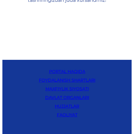
tashrifingizdan juda xursandmiz!
PORTAL HAQIDA
FOYDALANISH SHARTLARI
MAXFIYLIK SIYOSATI
DAVLAT ORGANLARI
HUJJATLAR
FAOLIYAT