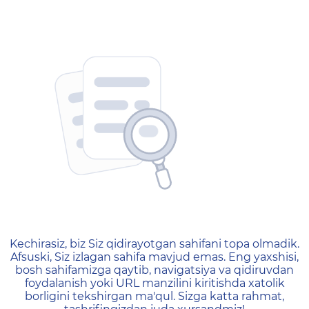
404 — Страница не найд
Kechirasiz, biz Siz qidirayotgan sahifani topa olmadik.
Afsuski, Siz izlagan sahifa mavjud emas. Eng yaxshisi,
bosh sahifamizga qaytib, navigatsiya va qidiruvdan
foydalanish yoki URL manzilini kiritishda xatolik
borligini tekshirgan ma'qul. Sizga katta rahmat,