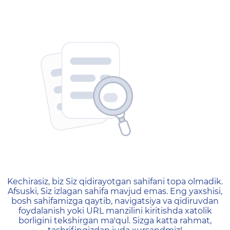
404 — Страница не найд
Kechirasiz, biz Siz qidirayotgan sahifani topa olmadik.
Afsuski, Siz izlagan sahifa mavjud emas. Eng yaxshisi,
bosh sahifamizga qaytib, navigatsiya va qidiruvdan
foydalanish yoki URL manzilini kiritishda xatolik
borligini tekshirgan ma'qul. Sizga katta rahmat,