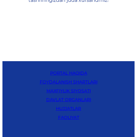
tashrifingizdan juda xursandmiz!
PORTAL HAQIDA
FOYDALANISH SHARTLARI
MAXFIYLIK SIYOSATI
DAVLAT ORGANLARI
HUJJATLAR
FAOLIYAT