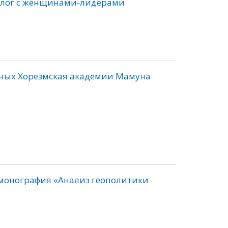
иалог с женщинами-лидерами
еных Хорезмская академии Мамуна
монография «Анализ геополитики