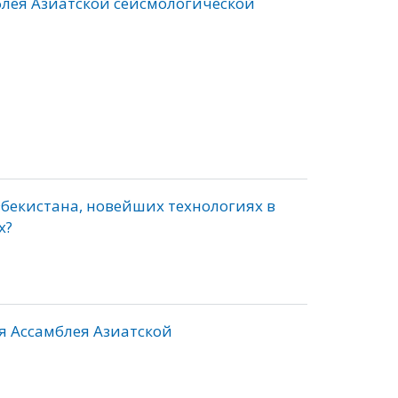
блея Азиатской сейсмологической
збекистана, новейших технологиях в
х?
я Ассамблея Азиатской