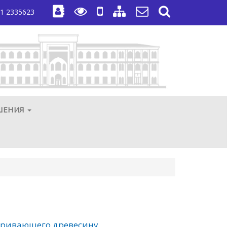
1 2335623
ШЕНИЯ
аривающего древесину