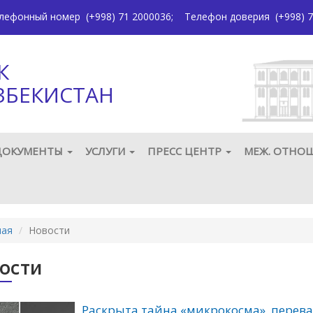
елефонный номер
(+998) 71 2000036
;
Телефон доверия
(+998) 7
К
ЗБЕКИСТАН
ДОКУМЕНТЫ
УСЛУГИ
ПРЕСС ЦЕНТР
МЕЖ. ОТНО
ная
Новости
ости
Раскрыта тайна «микрокосма», перев