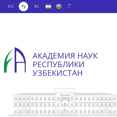
O'z
Ру
En
Единый
(+998) 71
;
Телефон
(+998) 71
телефонный
2000036
доверия
2335623
номер
АКАДЕМИЯ НАУК
РЕСПУБЛИКИ
УЗБЕКИСТАН