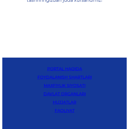
tashrifingizdan juda xursandmiz!
PORTAL HAQIDA
FOYDALANISH SHARTLARI
MAXFIYLIK SIYOSATI
DAVLAT ORGANLARI
HUJJATLAR
FAOLIYAT