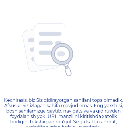
404 — Страница не найд
Kechirasiz, biz Siz qidirayotgan sahifani topa olmadik.
Afsuski, Siz izlagan sahifa mavjud emas. Eng yaxshisi,
bosh sahifamizga qaytib, navigatsiya va qidiruvdan
foydalanish yoki URL manzilini kiritishda xatolik
borligini tekshirgan ma'qul. Sizga katta rahmat,