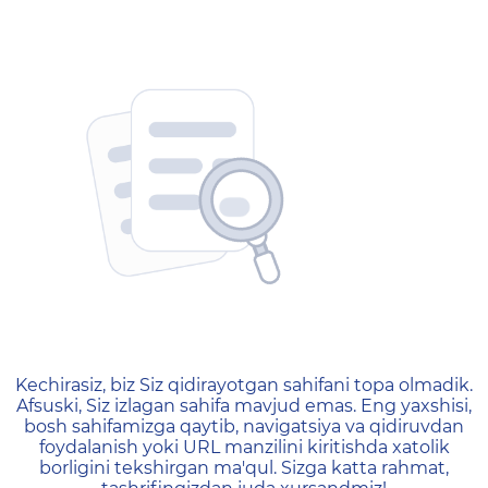
404 — Страница не найд
Kechirasiz, biz Siz qidirayotgan sahifani topa olmadik.
Afsuski, Siz izlagan sahifa mavjud emas. Eng yaxshisi,
bosh sahifamizga qaytib, navigatsiya va qidiruvdan
foydalanish yoki URL manzilini kiritishda xatolik
borligini tekshirgan ma'qul. Sizga katta rahmat,