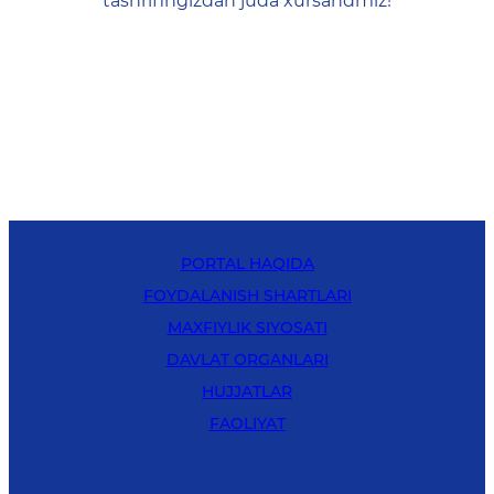
tashrifingizdan juda xursandmiz!
PORTAL HAQIDA
FOYDALANISH SHARTLARI
MAXFIYLIK SIYOSATI
DAVLAT ORGANLARI
HUJJATLAR
FAOLIYAT