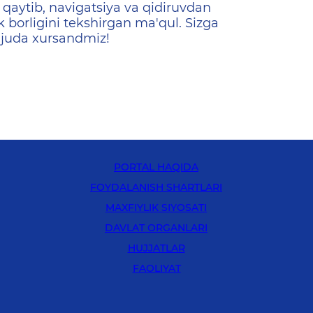
qaytib, navigatsiya va qidiruvdan
k borligini tekshirgan ma'qul. Sizga
 juda xursandmiz!
PORTAL HAQIDA
FOYDALANISH SHARTLARI
MAXFIYLIK SIYOSATI
DAVLAT ORGANLARI
HUJJATLAR
FAOLIYAT