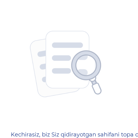
404 — Страница не найд
Kechirasiz, biz Siz qidirayotgan sahifani topa o