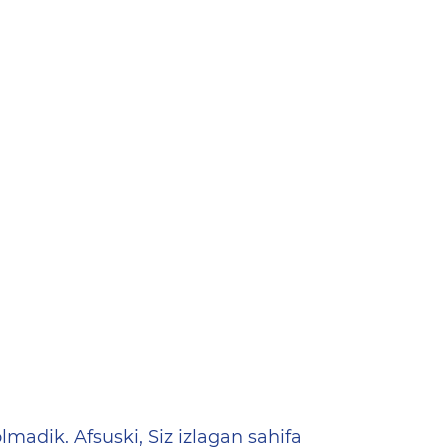
ена
lmadik. Afsuski, Siz izlagan sahifa