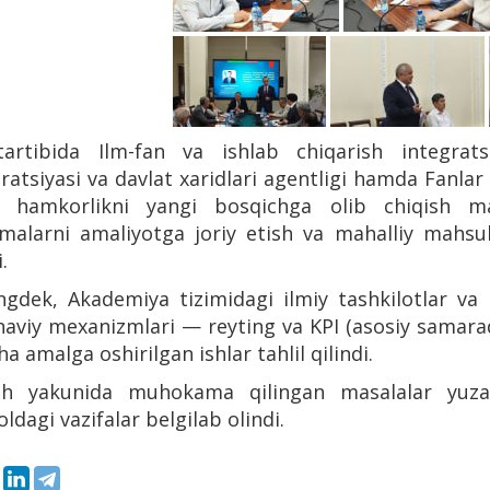
artibida Ilm-fan va ishlab chiqarish integrat
atsiyasi va davlat xaridlari agentligi hamda Fanlar 
o hamkorlikni yangi bosqichga olib chiqish mas
nmalarni amaliyotga joriy etish va mahalliy mahsul
.
ngdek, Аkademiya tizimidagi ilmiy tashkilotlar va 
viy mexanizmlari — reyting va KPI (asosiy samaradorl
ha amalga oshirilgan ishlar tahlil qilindi.
lish yakunida muhokama qilingan masalalar yuzas
oldagi vazifalar belgilab olindi.