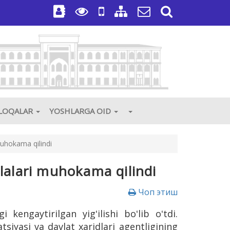
3
ALOQALAR
YOSHLARGA OID
muhokama qilindi
lalari muhokama qilindi
Чоп этиш
kengaytirilgan yigʻilishi boʻlib oʻtdi.
siyasi va davlat xaridlari agentligining