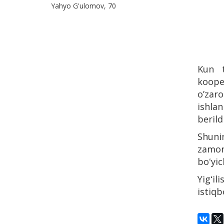
Yahyo G'ulomov, 70
Kun t
kooper
oʼzar
ishla
berildi
Shuni
zamona
boʻyic
Yigʻi
istiqb