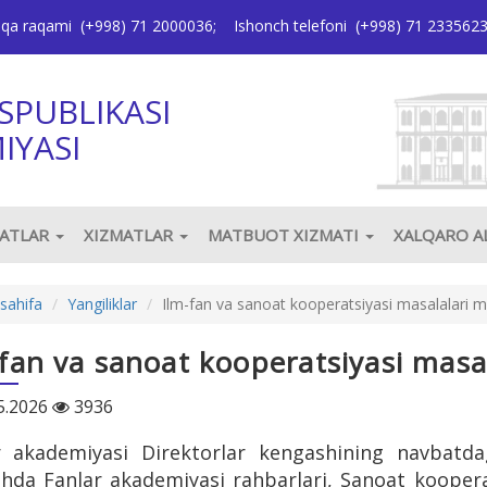
oqa raqami
(+998) 71 2000036
;
Ishonch telefoni
(+998) 71 233562
SPUBLIKASI
IYASI
JATLAR
XIZMATLAR
MATBUOT XIZMATI
XALQARO 
sahifa
Yangiliklar
Ilm-fan va sanoat kooperatsiyasi masalalari 
-fan va sanoat kooperatsiyasi masa
5.2026
3936
r akademiyasi Direktorlar kengashining navbatdagi 
ishda Fanlar akademiyasi rahbarlari, Sanoat kooperat