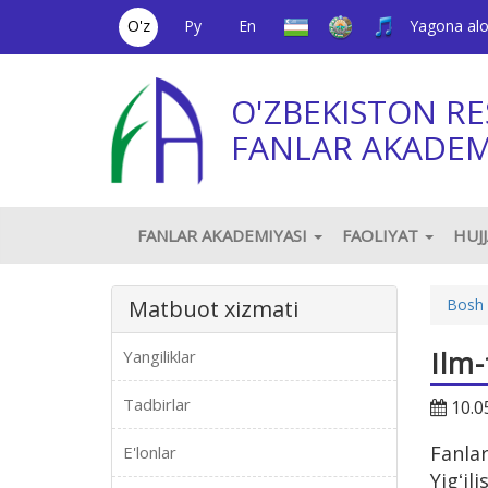
O'z
Ру
En
Yagona al
O'ZBEKISTON RE
FANLAR AKADEM
FANLAR AKADEMIYASI
FAOLIYAT
HUJ
Matbuot xizmati
Bosh 
Ilm
Yangiliklar
Tadbirlar
10.0
Fanla
E'lonlar
Yigʻil