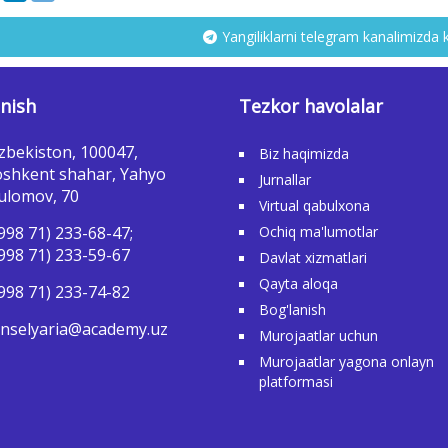
Yangiliklarni telegram kanalimizda 
nish
Tezkor havolalar
zbekiston, 100047,
Biz haqimizda
shkent shahar, Yahyo
Jurnallar
ulomov, 70
Virtual qabulxona
998 71) 233-68-47;
Ochiq ma'lumotlar
998 71) 233-59-67
Davlat xizmatlari
Qayta aloqa
998 71) 233-74-82
Bog'lanish
nselyaria@academy.uz
Murojaatlar uchun
Murojaatlar yagona onlayn
platformasi