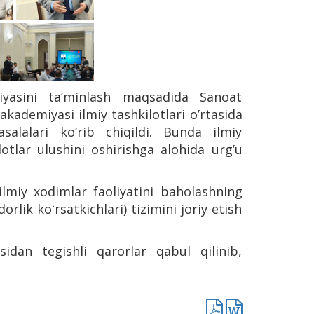
siyasini taʼminlash maqsadida Sanoat
akademiyasi ilmiy tashkilotlari oʼrtasida
alalari koʼrib chiqildi. Bunda ilmiy
otlar ulushini oshirishga alohida urgʼu
ilmiy xodimlar faoliyatini baholashning
ik koʻrsatkichlari) tizimini joriy etish
idan tegishli qarorlar qabul qilinib,