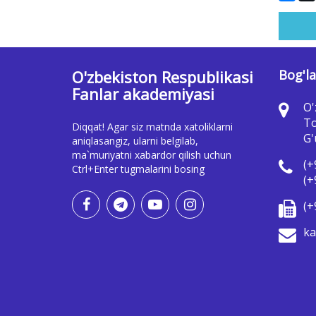
O'zbekiston Respublikasi
Bog'la
Fanlar akademiyasi
O'
To
Diqqat! Agar siz matnda xatoliklarni
G'
aniqlasangiz, ularni belgilab,
ma`muriyatni xabardor qilish uchun
(+
Ctrl+Enter tugmalarini bosing
(+
(+
ka