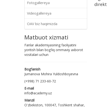
Fotogallereya
direkt
Videogallereya
OAV biz haqimizda
Matbuot xizmati
Fanlar akademiyasining faoliyatini
yoritish bilan bog'liq ommaviy axborot
vositalari uchun
Bog'lanish
Jumanova Mohira Yuldoshboyevna
(+998) 71 233-60-72
E-mail
info@academy.uz
Manzil
O'zbekiston, 100047, Toshkent shahar,