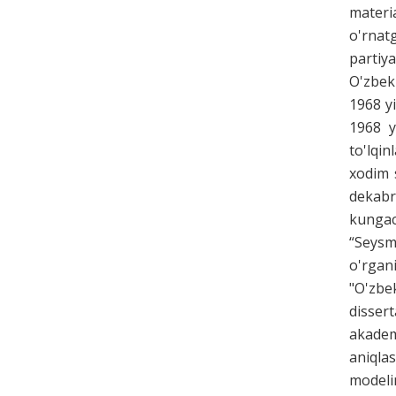
materi
o'rnat
partiy
O'zbek
1968 y
1968 y
to'lqin
xodim s
dekabr
kungac
“Seysm
o'rgan
"O'zbek
dissert
akadem
aniqlas
modelin