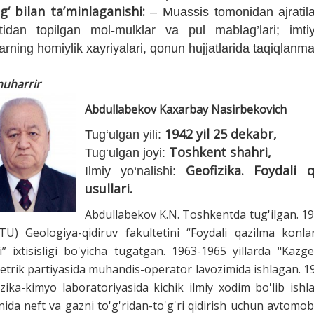
‘ bilan ta’minlaganishi:
– Muassis tomonidan ajratilad
atidan topilgan mol-mulklar va pul mablag’lari; imtiy
arning homiylik xayriyalari, qonun hujjatlarida taqiqla
uharrir
Abdullabekov Kaxarbay Nasirbekovich
1942 yil 25 dekabr,
Tug‘ulgan yili:
Toshkent shahri,
Tug‘ulgan joyi:
Geofizika. Foydali q
Ilmiy yo‘nalishi:
usullari.
Abdullabekov K.N. Toshkentda tug'ilgan. 196
U) Geologiya-qidiruv fakultetini “Foydali qazilma konlar
i” ixtisisligi bo'yicha tugatgan. 1963-1965 yillarda "Kazg
etrik partiyasida muhandis-operator lavozimida ishlagan. 1
izika-kimyo laboratoriyasida kichik ilmiy xodim bo'lib ish
ida neft va gazni to'g'ridan-to'g'ri qidirish uchun avtomob