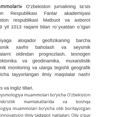
mmolari
»
O‘zbekiston jurnalining ta’sis
ston Respublikasi Fanlar akademiyasi
iston respublikasi Matbuot va axborot
9 yil 1013 raqami bilan ro`yxatdan o`tgan
giyaga aloqador geofizikaning barcha
seysmik xavfni baholash va seysmik
zilalarni oldindan prognozlash, texnogen
tektonika va geodinamika, muxandislik
ik monitoring va ularga tegishli geografik
‘yicha tayyorlangan ilmiy maqolalar nashr
va Ingliz tillari.
eysmologiya muammolari bo
‘
yicha O
‘
zbekiston
mdo
‘
stlik mamlakatlarida
va
boshqa
logiya muammolari bo
‘
yicha
olib borilayotgan
innovatsion ilmiy tadqiqot
natijalari
, Oliy o
‘
quv