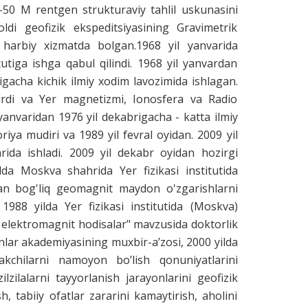
S-50 M rentgen strukturaviy tahlil uskunasini
di geofizik ekspeditsiyasining Gravimetrik
. harbiy xizmatda bolgan.1968 yil yanvarida
utiga ishga qabul qilindi. 1968 yil yanvardan
gacha kichik ilmiy xodim lavozimida ishlagan.
irdi va Yer magnetizmi, Ionosfera va Radio
l yanvaridan 1976 yil dekabrigacha - katta ilmiy
riya mudiri va 1989 yil fevral oyidan. 2009 yil
rida ishladi. 2009 yil dekabr oyidan hozirgi
da Moskva shahrida Yer fizikasi institutida
ilan bog'liq geomagnit maydon o'zgarishlarni
1988 yilda Yer fizikasi institutida (Moskva)
q elektromagnit hodisalar" mavzusida doktorlik
anlar akademiyasining muxbir-a’zosi, 2000 yilda
akchilarni namoyon bo’lish qonuniyatlarini
ilzilalarni tayyorlanish jarayonlarini geofizik
, tabiiy ofatlar zararini kamaytirish, aholini