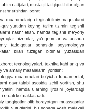
uhim natijalari
, mustaqil tadqiqodchilar olgan
nashr etishdan iborat.
giya muammolariga tegishli ilmiy maqolalarni
quv yurtidan keyingi ta‘lim tizimini tegishli
alarni nashr etish, hamda tegishli me‘yoriy
 buyruqlar nizomlar, yo‘riqnomlar va boshqa
lmiy tadqiqotlar sohasida seysmologiya
atlar bilan tuzilgan bitimlar yuzasidan
borot texnologiyalari, texnika kabi aniq va
 va amaliy masalalarini yoritish;
ologiya muammolari bo‘yicha fundamental,
arni davr talabi asosida izchil yoritish, shu
tiini hamda ularning ijrosini joylardagi
ri orqali ko‘maklashadi.
ilmiy tadqiqotlar olib borayotgan muassasalar
korlik yutuqlarini, bu sohaga yosh malakali