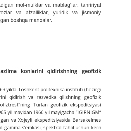
igan mol-mulklar va mablag’lar; tahririyat
ozlar va afzalliklar, yuridik va jismoniy
nmagan boshqa manbalar.
azilma konlarini qidirishning geofizik
3 yilda Toshkent politexnika instituti (hozirgi
ini qidirish va razvedka qilishning geofizik
eofiztrest"ning Turlan geofizik ekspeditsiyasi
965 yil mayidan 1966 yil mayigacha “IGIRNIGM”
lagan va Xojeyli ekspeditsiyasida Barsakelmes
il gamma s’emkasi, spektral tahlil uchun kern