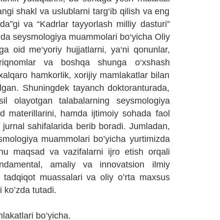
ngi shakl va uslublarni targ‘ib qilish va eng
da”gi va “Kadrlar tayyorlash milliy dasturi”
larida seysmologiya muammolari bo‘yicha Oliy
ga oid me‘yoriy hujjatlarni, ya‘ni qonunlar,
yo‘riqnomlar va boshqa shunga o‘xshash
 xalqaro hamkorlik, xorijiy mamlakatlar bilan
utilgan. Shuningdek tayanch doktoranturada,
sil olayotgan talabalarning seysmologiya
d materillarini, hamda ijtimoiy sohada faol
r jurnal sahifalarida berib boradi. Jumladan,
eysmologiya muammolari bo’yicha yurtimizda
hu maqsad va vazifalarni ijro etish orqali
undamental, amaliy va innovatsion ilmiy
y tadqiqot muassalari va oliy o’rta maxsus
i ko’zda tutadi.
akatlari bo’yicha.