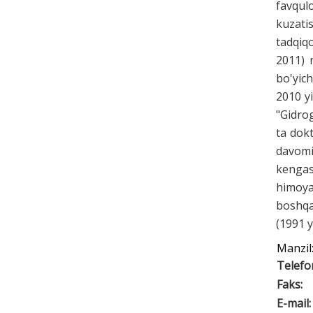
favqul
kuzati
tadqiq
2011) 
bo'yich
2010 yi
"Gidrog
ta dokt
davomi
kengash
himoya
boshqa
(1991 y
Manzil
Telefo
Faks:
E-mail: