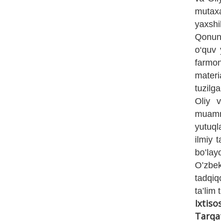
mutaxa
yaxshi
Qonunl
o‘quv 
farmo
materi
tuzilg
Oliy v
muammo
yutuql
ilmiy 
bo’lay
O’zbe
tadqiq
ta’lim 
Ixtiso
Tarqa