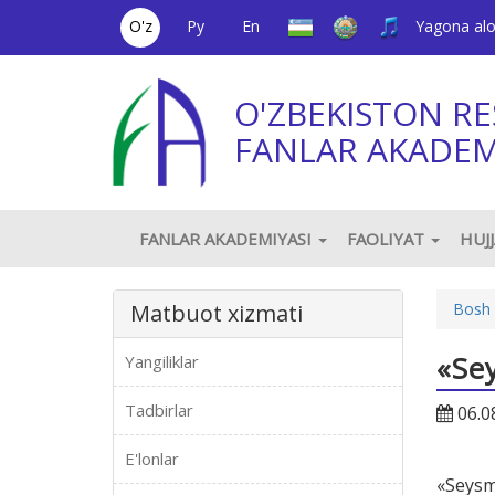
O'z
Ру
En
Yagona al
O'ZBEKISTON RE
FANLAR AKADEM
FANLAR AKADEMIYASI
FAOLIYAT
HUJ
Matbuot xizmati
Bosh 
«Se
Yangiliklar
Tadbirlar
06.0
E'lonlar
«Seysm