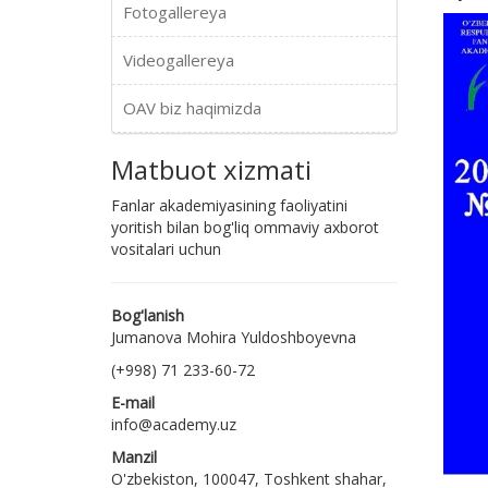
Fotogallereya
Videogallereya
OAV biz haqimizda
Matbuot xizmati
Fanlar akademiyasining faoliyatini
yoritish bilan bog'liq ommaviy axborot
vositalari uchun
Bog'lanish
Jumanova Mohira Yuldoshboyevna
(+998) 71 233-60-72
E-mail
info@academy.uz
Manzil
O'zbekiston, 100047, Toshkent shahar,