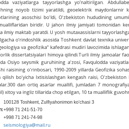
odda vaziyatlarga tayyorlashga yo’naltirilgan. Abdullabe
shning noyob tizimi yaratildi, geoelektrik maydonlarnir 
otlarining asoschisi bo'ldi, O'zbekiston hududining umumi
mualliflaridan biridir. U jahon ilmiy jamiyati tomonidan 
a ilmiy maktab yaratdi. U yosh mutaxassislarni tayyorlashga 
lgacha o’rindoshlik asosida Toshkent davlat texnika univers
eologiya va geofizika" kafedrasi mudiri lavozimida ishlagan
orlik dissertatsiyalari himoya qilindi.Turli ilmiy jamoalar fa
da Osiyo seysmik guruhining a'zosi, Favqulodda vaziyatl
i raisining o'rinbosari, 1990-2009 yillarda Geofizika sohas
 qilish bo'yicha Ixtisislashgan kengash raisi, O'zbekiston
lar.300 dan ortiq asarlar muallifi, jumladan 7 monografiya
il) xitoy va ingliz tillarida chop etilgan, 10 ta mualliflik guvo
:
100128 Toshkent, Zulfiyahonimon ko'chasi 3
n:
+998 71 241-51-70
+998 71 241-74-98
seismologiya@mail.ru