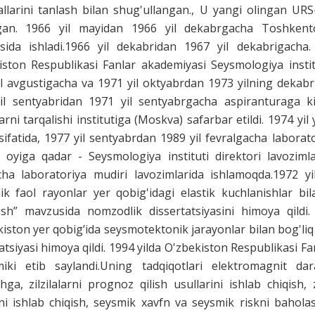
allarini tanlash bilan shug'ullangan., U yangi olingan UR
gan. 1966 yil mayidan 1966 yil dekabrgacha Toshkentol
asida ishladi.1966 yil dekabridan 1967 yil dekabrigacha
iston Respublikasi Fanlar akademiyasi Seysmologiya instit
il avgustigacha va 1971 yil oktyabrdan 1973 yilning dekabri
il sentyabridan 1971 yil sentyabrgacha aspiranturaga k
larni tarqalishi institutiga (Moskva) safarbar etildi. 1974 yi
ifatida, 1977 yil sentyabrdan 1989 yil fevralgacha laborato
 oyiga qadar - Seysmologiya instituti direktori lavozimla
ha laboratoriya mudiri lavozimlarida ishlamoqda.1972 yil
ik faol rayonlar yer qobig'idagi elastik kuchlanishlar b
ish” mavzusida nomzodlik dissertatsiyasini himoya qildi. 
iston yer qobig’ida seysmotektonik jarayonlar bilan bog'li
atsiyasi himoya qildi. 1994 yilda O'zbekiston Respublikasi F
iki etib saylandi.Uning tadqiqotlari elektromagnit dar
hga, zilzilalarni prognoz qilish usullarini ishlab chiqish, z
i ishlab chiqish, seysmik xavfn va seysmik riskni baholash