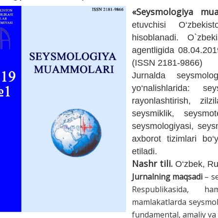
«
Seysmologiya
mua
etuvchisi O‘zbeki
hisoblanadi. O`zbek
agentligida 08.04.201
(ISSN 2181-9866)
Jurnalda seysmolo
yo‘nalishlarida: 
rayonlashtirish, zil
seysmiklik, seysmo
seysmologiyasi, seysm
axborot tizimlari bo
etiladi.
Nashr tili.
O‘zbek, Rus 
Jurnalning maqsadi
–
s
Respublikasida,
h
a
mamlakatlarda seysmo
fundamental, amaliy va 