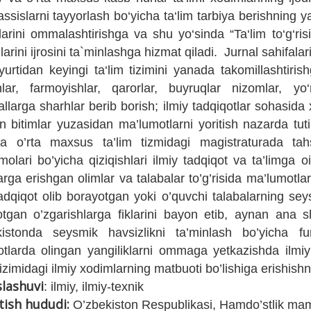
ssislarni tayyorlash bo‘yicha ta‘lim tarbiya berishning ya
larini ommalashtirishga va shu yo‘sinda “Ta‘lim to‘g‘risi
arini ijrosini ta`minlashga hizmat qiladi. Jurnal sahifa
yurtidan keyingi ta‘lim tizimini yanada takomillashtirish
nlar, farmoyishlar, qarorlar, buyruqlar nizomlar, 
allarga sharhlar berib borish; ilmiy tadqiqotlar sohasida
an bitimlar yuzasidan ma’lumotlarni yoritish nazarda t
a o’rta maxsus ta’lim tizmidagi magistraturada tah
lari bo’yicha qiziqishlari ilmiy tadqiqot va ta’limga oi
arga erishgan olimlar va talabalar to’g’risida ma’lumotla
tadqiqot olib borayotgan yoki o’quvchi talabalarning s
otgan o’zgarishlarga fiklarini bayon etib, aynan ana s
kistonda seysmik havsizlikni ta’minlash bo’yicha f
otlarda olingan yangiliklarni ommaga yetkazishda ilmi
tizimidagi ilmiy xodimlarning matbuoti bo’lishiga erishishn
slashuvi
: ilmiy, ilmiy-texnik
tish hududi:
O’zbekiston Respublikasi, Hamdo’stlik maml