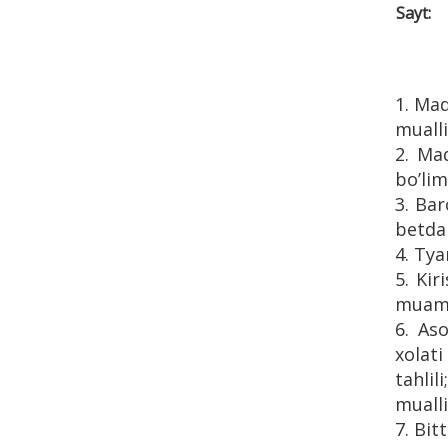
Sayt:
1. Maq
mualli
2. Maq
bo’lim
3. Bar
betdan
4. Tya
5. Ki
muammo
6. Аs
xolati
tahlil
mualli
7. Bit