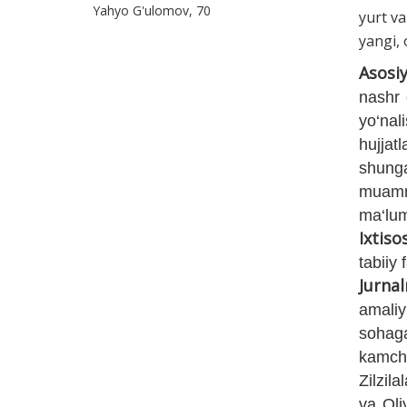
Yahyo G'ulomov, 70
yurt
va
yangi, 
Asosiy
nashr 
yo‘nal
hujjat
shung
muamm
ma‘lumo
Ixtiso
tabiiy
Jurnal
amaliy
sohaga
kamchi
Zilzil
va Oli