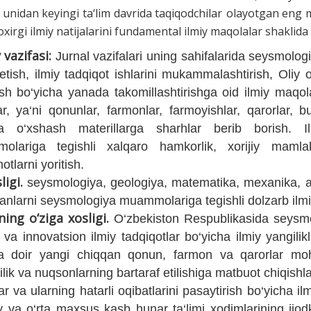
 un
idan keyin
gi
ta
‘
lim
davrida
taqiqodchilar
olayotgan
eng m
oxirgi ilmiy natijalar
i
ni fundamental ilmiy maqolalar shaklida 
 vazifasi:
Jurnal vazifalari uning sahifalarida seysmolo
etish, ilmiy tadqiqot ishlarini mukammalashtirish, Oliy o‘
ish bo‘yicha yanada takomillashtirishga oid ilmiy maqol
lar, ya‘ni qonunlar, farmonlar, farmoyishlar, qarorlar,
a o‘xshash materillarga sharhlar berib borish. I
olariga tegishli xalqaro hamkorlik, xorijiy mamlak
tlarni yoritish.
sligi.
seysmologiya, geologiya, matematika, mexanika, ax
 fanlarni seysmologiya muammolariga tegishli dolzarb ilmiy
ning o‘ziga xosligi.
O‘zbekiston Respublikasida seysm
 va innovatsion ilmiy tadqiqotlar bo‘yicha ilmiy yangilikl
 doir yangi chiqqan qonun, farmon va qarorlar mohiya
lik va nuqsonlarning bartaraf etilishiga matbuot chiqishla
alar va ularning hatarli oqibatlarini pasaytirish bo‘yicha 
y va o‘rta maxsus kasb hunar ta‘limi xodimlarining ijod