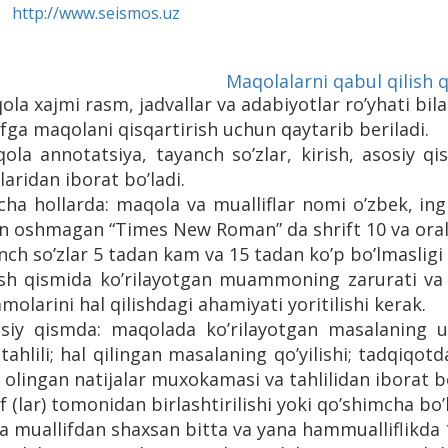
http://www.seismos.uz
Maqolalarni qabul qilish q
ola xajmi rasm, jadvallar va adabiyotlar ro’yhati bi
fga maqolani qisqartirish uchun qaytarib beriladi.
ola annotatsiya, tayanch so’zlar, kirish, asosiy qi
laridan iborat bo’ladi.
cha hollarda: maqola va mualliflar nomi o’zbek, ingl
 oshmagan “Times New Roman” da shrift 10 va oraliq i
nch so’zlar 5 tadan kam va 15 tadan ko’p bo’lmasligi
rish qismida ko’rilayotgan muammoning zarurati va
larini hal qilishdagi ahamiyati yoritilishi kerak.
osiy qismda: maqolada ko’rilayotgan masalaning u
 tahlili; hal qilingan masalaning qo’yilishi; tadqiqotd
i; olingan natijalar muxokamasi va tahlilidan iborat b
f (lar) tomonidan birlashtirilishi yoki qo’shimcha bo’l
ta muallifdan shaxsan bitta va yana hammualliflikda 