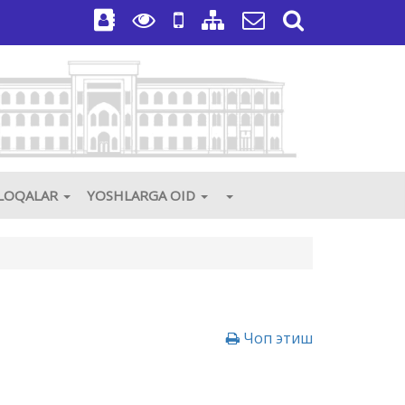
3
ALOQALAR
YOSHLARGA OID
Чоп этиш