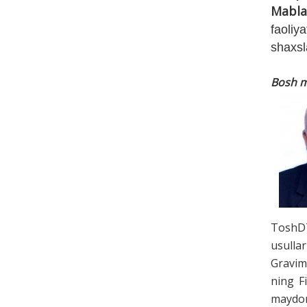
Mablag
faoliy
shaxsl
Bosh m
ToshDT
usullar
Gravim
ning F
maydon