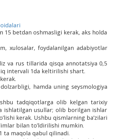
oidalari
lan 15 betdan oshmasligi kerak, aks holda
sm, xulosalar, foydalanilgan adabiyotlar
iz va rus tillarida qisqa annotatsiya 0,5
ntervali 1da keltirilishi shart.
 kerak.
 dolzarbligi, hamda uning seysmologiya
shbu tadqiqotlarga olib kelgan tarixiy
a ishlatilgan usullar; olib borilgan ishlar
o’lishi kerak. Ushbu qismlarning ba’zilari
imlar bilan to’ldirilishi mumkin.
1 ta maqola qabul qilinadi.