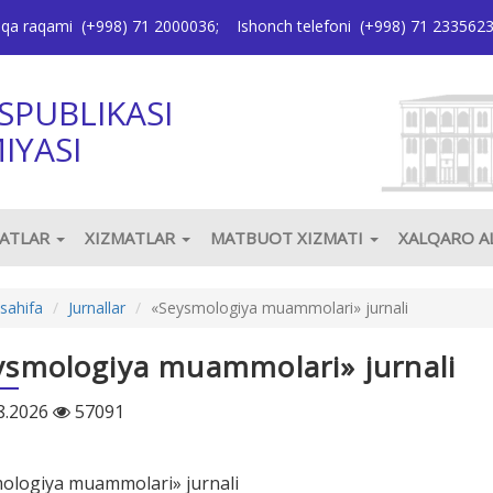
oqa raqami
(+998) 71 2000036
;
Ishonch telefoni
(+998) 71 233562
SPUBLIKASI
IYASI
JATLAR
XIZMATLAR
MATBUOT XIZMATI
XALQARO 
sahifa
Jurnallar
«Seysmologiya muammolari» jurnali
ysmologiya muammolari» jurnali
8.2026
57091
ologiya muammolari» jurnali