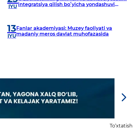
integratsiya qilish boʻyicha yondashuvi
IYU
YUNESKOning Xalqaro fanlar oʻn yilligi
doirasidagi birinchi Global konferensiyasida
taqdim etildi
13
Fanlar akademiyasi: Muzey faoliyati va
madaniy meros davlat muhofazasida
IYU
To‘xtatish