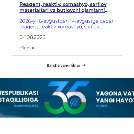
Reagent, reaktiv, xomashyo, sarflov
materiallari va butlovchi qismlarni
xarid qilish boʻyicha E'LON!
2026-yil 6-avgustdan 14-avgustga qadar
reagent, reaktiv, xomashyo, sarflov
materiallari va butlovchi qismlarni xarid
04.08.2026
qilish boʻyicha arizalar qabul qilinadi.
Eʼlonlar
Barcha yangiliklar