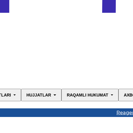
TLARI
HUJJATLAR
RAQAMLI HUKUMAT
AXB
Reagent, reakti