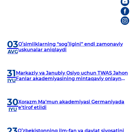
03
Oʻsimliklarning “sogʻligini” endi zamonaviy
uskunalar aniqlaydi
AVG
31
Markaziy va Janubiy Osiyo uchun TWAS Jahon
Fanlar akademiyasining mintaqaviy onlayn
IYU
konferensiyasi bo‘lib o‘tdi
30
Xorazm Ma’mun akademiyasi Germaniyada
e’tirof etildi
IYU
23
Oʻzbekistonning ilm-fan va davlat siyosatini