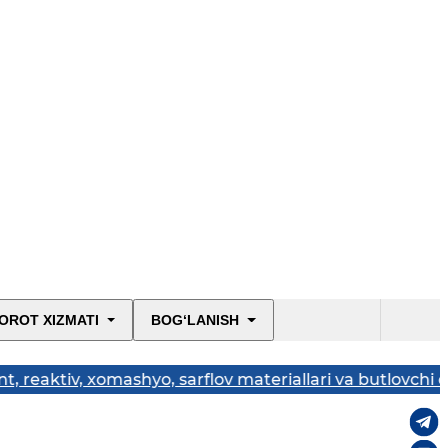
OROT XIZMATI
BOG‘LANISH
v, xomashyo, sarflov materiallari va butlovchi qismlarni 