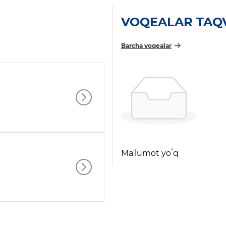
VOQEALAR TAQ
Barcha voqealar
Maʼlumot yoʻq