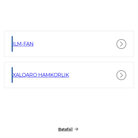
ILM-FAN
XALQARO HAMKORLIK
Batafsil