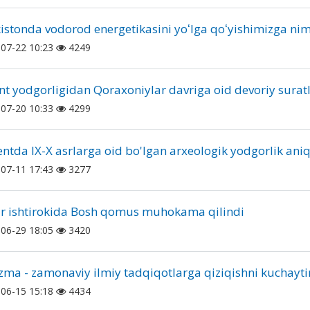
istonda vodorod energetikasini yoʻlga qoʻyishimizga nima
07-22 10:23
4249
nt yodgorligidan Qoraxoniylar davriga oid devoriy surat
07-20 10:33
4299
ntda IX-X asrlarga oid bo'lgan arxeologik yodgorlik ani
07-11 17:43
3277
r ishtirokida Bosh qomus muhokama qilindi
06-29 18:05
3420
zma - zamonaviy ilmiy tadqiqotlarga qiziqishni kuchayti
06-15 15:18
4434