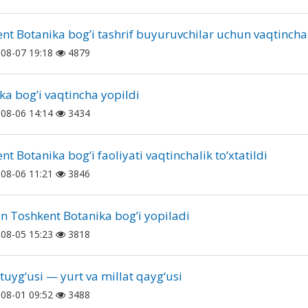
nt Botanika bogʼi tashrif buyuruvchilar uchun vaqtinchal
08-07 19:18
4879
ka bogʼi vaqtincha yopildi
08-06 14:14
3434
t Botanika bog‘i faoliyati vaqtinchalik to‘xtatildi
08-06 11:21
3846
n Toshkent Botanika bogʼi yopiladi
08-05 15:23
3818
 tuyg‘usi — yurt va millat qayg‘usi
08-01 09:52
3488