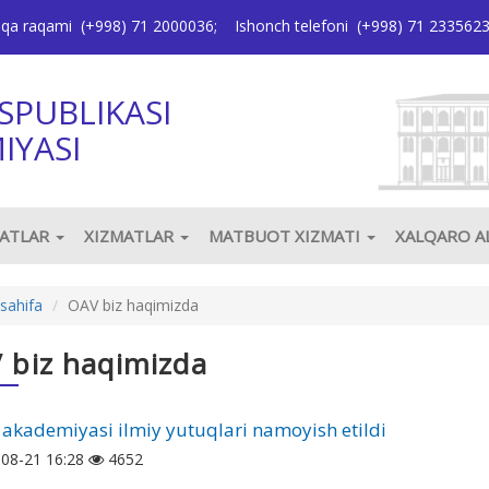
oqa raqami
(+998) 71 2000036
;
Ishonch telefoni
(+998) 71 233562
SPUBLIKASI
IYASI
JATLAR
XIZMATLAR
MATBUOT XIZMATI
XALQARO 
sahifa
OAV biz haqimizda
 biz haqimizda
 akademiyasi ilmiy yutuqlari namoyish etildi
08-21 16:28
4652