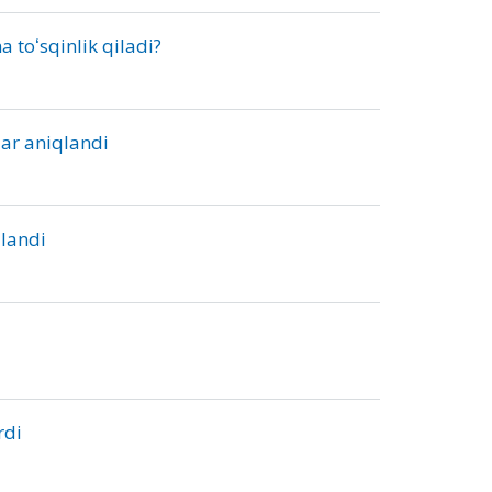
 toʻsqinlik qiladi?
lar aniqlandi
qlandi
rdi