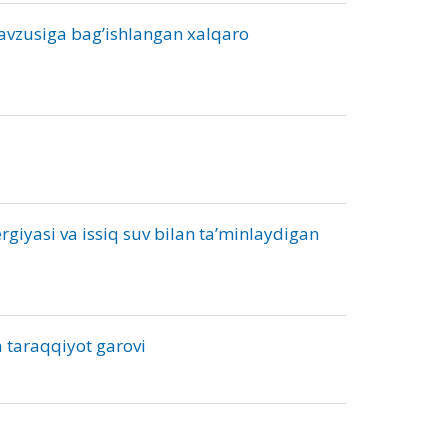
 mavzusiga bagʼishlangan xalqaro
rgiyasi va issiq suv bilan ta’minlaydigan
va taraqqiyot garovi