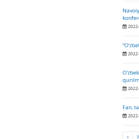
Navoiy
konfere
2022-
“O‘zbek
2022-
O‘zbek
qurilm
2022-
Fan, ta
2022-
«
3