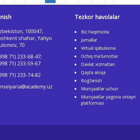
nish
Tezkor havolalar
zbekiston, 100047,
Biz haqimizda
shkent shahar, Yahyo
Jurnallar
ulomov, 70
Virtual qabulxona
998 71) 233-68-47;
Ochiq ma'lumotlar
998 71) 233-59-67
Davlat xizmatlari
Qayta aloqa
998 71) 233-74-82
Bog'lanish
nselyaria@academy.uz
Murojaatlar uchun
Murojaatlar yagona onlayn
platformasi