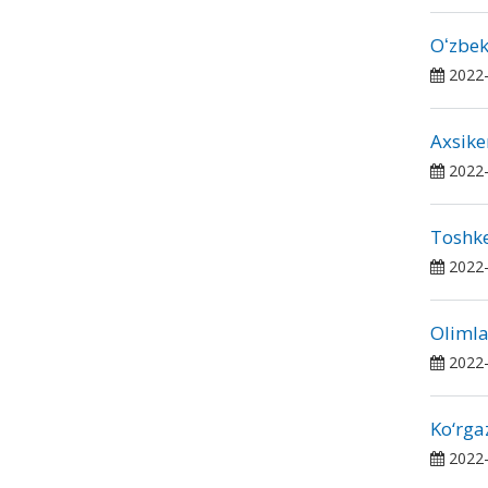
Oʻzbek
2022-
Axsike
2022-
Toshke
2022-
Olimla
2022-
Ko‘rga
2022-