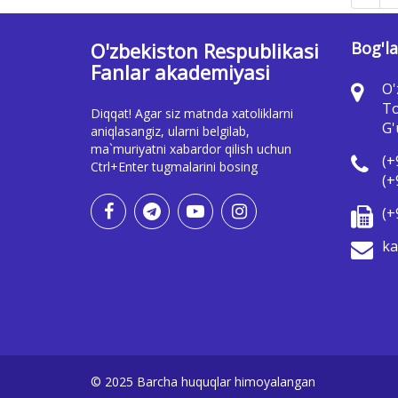
O'zbekiston Respublikasi
Bog'la
Fanlar akademiyasi
O'
To
Diqqat! Agar siz matnda xatoliklarni
G'
aniqlasangiz, ularni belgilab,
ma`muriyatni xabardor qilish uchun
(+
Ctrl+Enter tugmalarini bosing
(+
(+
ka
© 2025 Barcha huquqlar himoyalangan