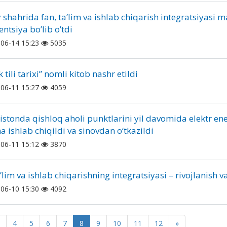
 shahrida fan, taʼlim va ishlab chiqarish integratsiyasi
ntsiya boʼlib oʼtdi
06-14 15:23
5035
 tili tarixi” nomli kitob nashr etildi
06-11 15:27
4059
istonda qishloq aholi punktlarini yil davomida elektr ene
a ishlab chiqildi va sinovdan o‘tkazildi
06-11 15:12
3870
’lim va ishlab chiqarishning integratsiyasi – rivojlanish 
06-10 15:30
4092
4
5
6
7
8
9
10
11
12
»