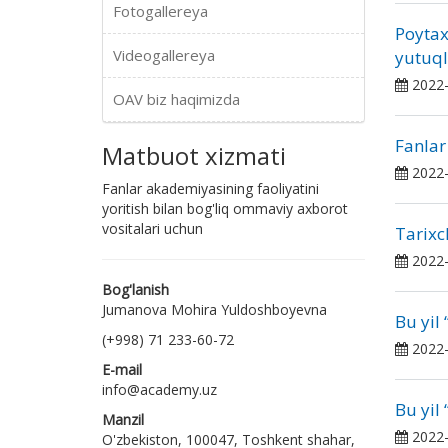
Fotogallereya
Poytax
Videogallereya
yutuql
2022-
OAV biz haqimizda
Fanlar
Matbuot xizmati
2022-
Fanlar akademiyasining faoliyatini
yoritish bilan bog'liq ommaviy axborot
vositalari uchun
Tarixc
2022-
Bog'lanish
Jumanova Mohira Yuldoshboyevna
Bu yil
(+998) 71 233-60-72
2022-
E-mail
info@academy.uz
Bu yil
Manzil
2022-
O'zbekiston, 100047, Toshkent shahar,