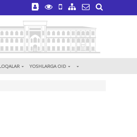
3
ALOQALAR
YOSHLARGA OID