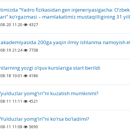
timizda “Yadro fizikasidan gen injeneriyasigacha: O‘zbe
ari” ko‘rgazmasi – mamlakatimiz mustaqilligining 31 yil
08-20 11:20
4327
 akademiyasida 200ga yaqin ilmiy ishlanma namoyish 
08-19 21:24
7738
hilarning yozgi o‘quv kurslariga start berildi
08-18 10:01
4186
 “yulduzlar yomgʼiri”ni kuzatish mumkinmi?
08-11 11:11
4521
 “Yulduzlar yomgʼiri”ni koʼrsa boʼladimi?
08-11 11:08
3690