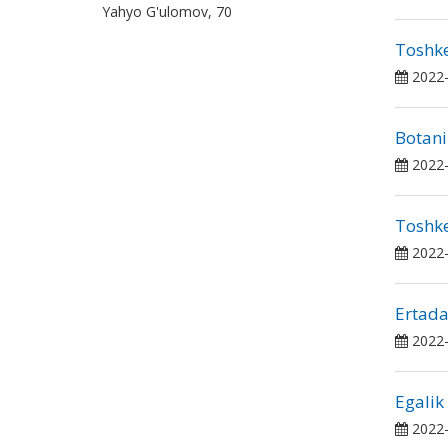
Yahyo G'ulomov, 70
Toshke
2022-
Botani
2022-
Toshken
2022-
Ertada
2022-
Egalik
2022-