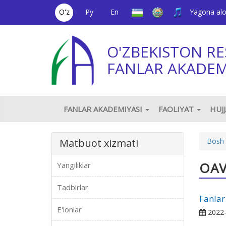
O'z
Ру
En
Yagona al
O'ZBEKISTON RE
FANLAR AKADEM
FANLAR AKADEMIYASI
FAOLIYAT
HUJ
Matbuot xizmati
Bosh 
OAV
Yangiliklar
Tadbirlar
Fanlar
E'lonlar
2022-