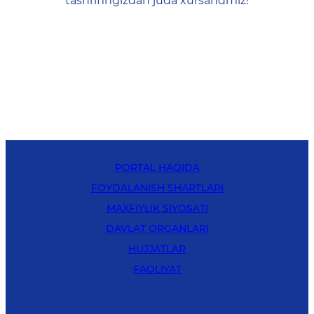
tashrifingizdan juda xursandmiz!
PORTAL HAQIDA
FOYDALANISH SHARTLARI
MAXFIYLIK SIYOSATI
DAVLAT ORGANLARI
HUJJATLAR
FAOLIYAT