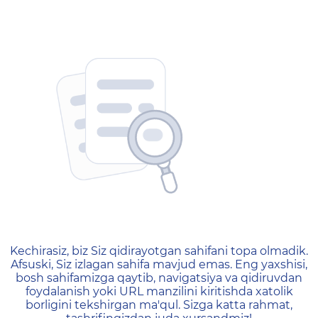
404 — Страница не найд
Kechirasiz, biz Siz qidirayotgan sahifani topa olmadik.
Afsuski, Siz izlagan sahifa mavjud emas. Eng yaxshisi,
bosh sahifamizga qaytib, navigatsiya va qidiruvdan
foydalanish yoki URL manzilini kiritishda xatolik
borligini tekshirgan ma'qul. Sizga katta rahmat,