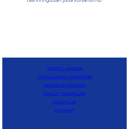
tashrifingizdan juda xursandmiz!
PORTAL HAQIDA
FOYDALANISH SHARTLARI
MAXFIYLIK SIYOSATI
DAVLAT ORGANLARI
HUJJATLAR
FAOLIYAT