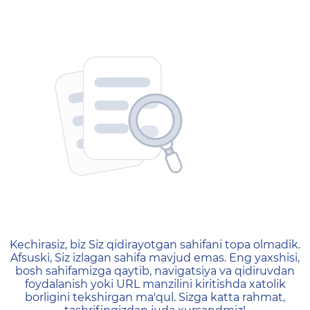
404 — Страница не найд
Kechirasiz, biz Siz qidirayotgan sahifani topa olmadik.
Afsuski, Siz izlagan sahifa mavjud emas. Eng yaxshisi,
bosh sahifamizga qaytib, navigatsiya va qidiruvdan
foydalanish yoki URL manzilini kiritishda xatolik
borligini tekshirgan ma'qul. Sizga katta rahmat,