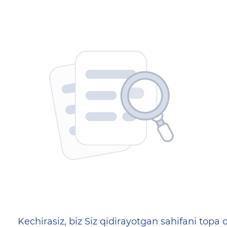
404 — Страница не найд
Kechirasiz, biz Siz qidirayotgan sahifani topa o