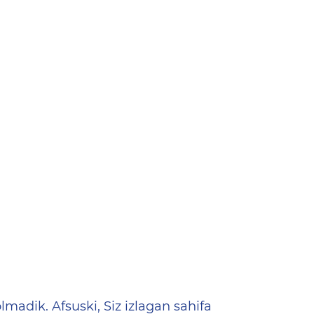
ена
lmadik. Afsuski, Siz izlagan sahifa