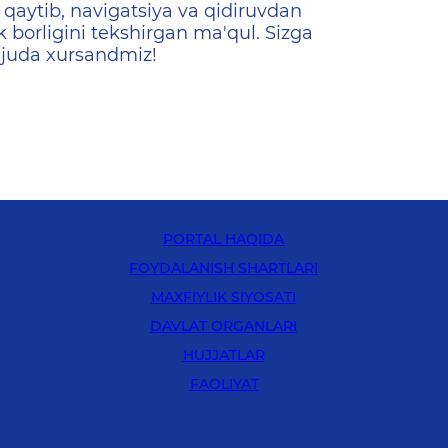
qaytib, navigatsiya va qidiruvdan
k borligini tekshirgan ma'qul. Sizga
 juda xursandmiz!
PORTAL HAQIDA
FOYDALANISH SHARTLARI
MAXFIYLIK SIYOSATI
DAVLAT ORGANLARI
HUJJATLAR
FAOLIYAT