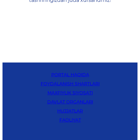
tashrifingizdan juda xursandmiz!
PORTAL HAQIDA
FOYDALANISH SHARTLARI
MAXFIYLIK SIYOSATI
DAVLAT ORGANLARI
HUJJATLAR
FAOLIYAT