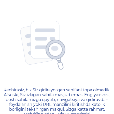
404 — Страница не найд
Kechirasiz, biz Siz qidirayotgan sahifani topa olmadik.
Afsuski, Siz izlagan sahifa mavjud emas. Eng yaxshisi,
bosh sahifamizga qaytib, navigatsiya va qidiruvdan
foydalanish yoki URL manzilini kiritishda xatolik
borligini tekshirgan ma'qul. Sizga katta rahmat,