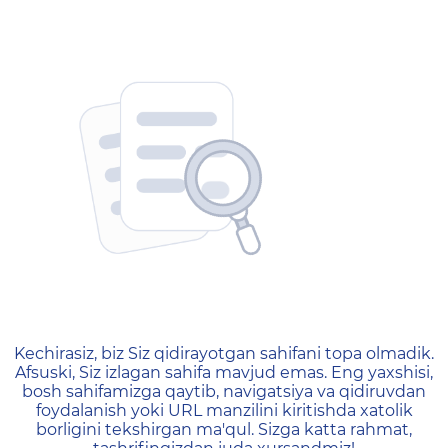
404 — Страница не найд
Kechirasiz, biz Siz qidirayotgan sahifani topa olmadik.
Afsuski, Siz izlagan sahifa mavjud emas. Eng yaxshisi,
bosh sahifamizga qaytib, navigatsiya va qidiruvdan
foydalanish yoki URL manzilini kiritishda xatolik
borligini tekshirgan ma'qul. Sizga katta rahmat,