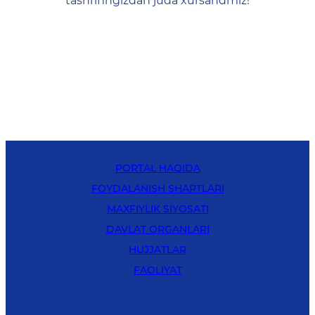
tashrifingizdan juda xursandmiz!
PORTAL HAQIDA
FOYDALANISH SHARTLARI
MAXFIYLIK SIYOSATI
DAVLAT ORGANLARI
HUJJATLAR
FAOLIYAT