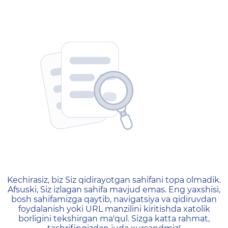
404 — Страница не найд
Kechirasiz, biz Siz qidirayotgan sahifani topa olmadik.
Afsuski, Siz izlagan sahifa mavjud emas. Eng yaxshisi,
bosh sahifamizga qaytib, navigatsiya va qidiruvdan
foydalanish yoki URL manzilini kiritishda xatolik
borligini tekshirgan ma'qul. Sizga katta rahmat,