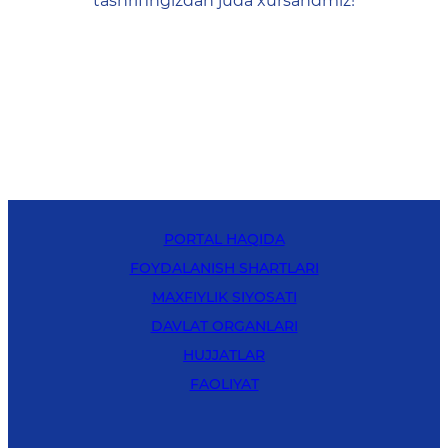
tashrifingizdan juda xursandmiz!
PORTAL HAQIDA
FOYDALANISH SHARTLARI
MAXFIYLIK SIYOSATI
DAVLAT ORGANLARI
HUJJATLAR
FAOLIYAT