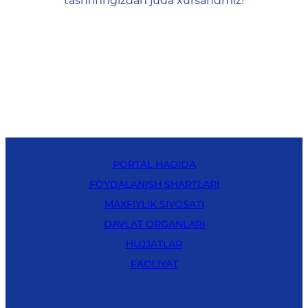
tashrifingizdan juda xursandmiz!
PORTAL HAQIDA
FOYDALANISH SHARTLARI
MAXFIYLIK SIYOSATI
DAVLAT ORGANLARI
HUJJATLAR
FAOLIYAT