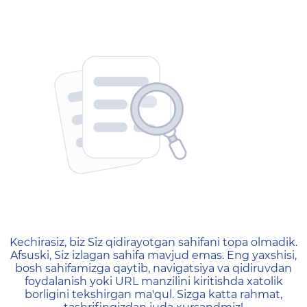
404 — Страница не найд
Kechirasiz, biz Siz qidirayotgan sahifani topa olmadik.
Afsuski, Siz izlagan sahifa mavjud emas. Eng yaxshisi,
bosh sahifamizga qaytib, navigatsiya va qidiruvdan
foydalanish yoki URL manzilini kiritishda xatolik
borligini tekshirgan ma'qul. Sizga katta rahmat,