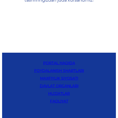
tashrifingizdan juda xursandmiz!
PORTAL HAQIDA
FOYDALANISH SHARTLARI
MAXFIYLIK SIYOSATI
DAVLAT ORGANLARI
HUJJATLAR
FAOLIYAT