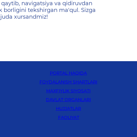
qaytib, navigatsiya va qidiruvdan
k borligini tekshirgan ma'qul. Sizga
 juda xursandmiz!
PORTAL HAQIDA
FOYDALANISH SHARTLARI
MAXFIYLIK SIYOSATI
DAVLAT ORGANLARI
HUJJATLAR
FAOLIYAT