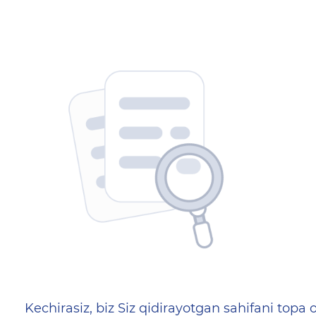
404 — Страница не найд
Kechirasiz, biz Siz qidirayotgan sahifani topa o