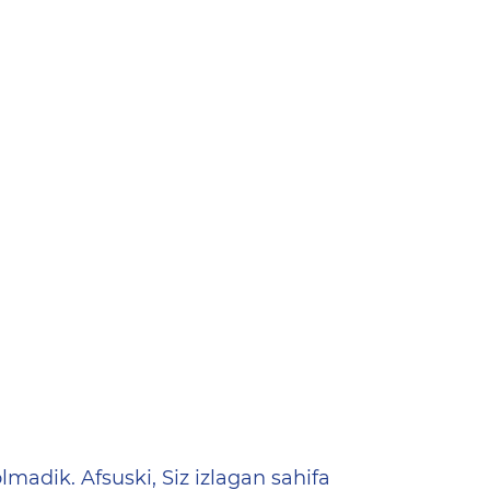
ена
lmadik. Afsuski, Siz izlagan sahifa