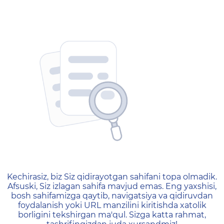
404 — Страница не найд
Kechirasiz, biz Siz qidirayotgan sahifani topa olmadik.
Afsuski, Siz izlagan sahifa mavjud emas. Eng yaxshisi,
bosh sahifamizga qaytib, navigatsiya va qidiruvdan
foydalanish yoki URL manzilini kiritishda xatolik
borligini tekshirgan ma'qul. Sizga katta rahmat,