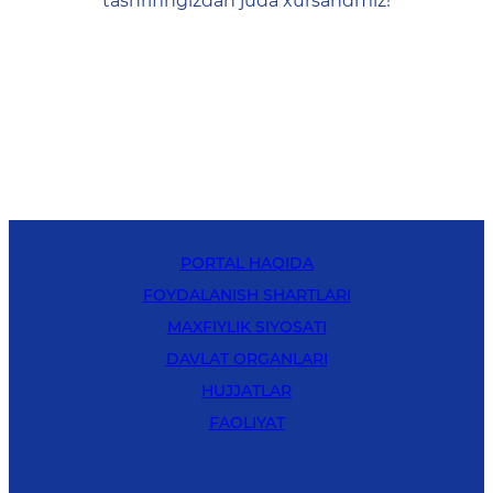
tashrifingizdan juda xursandmiz!
PORTAL HAQIDA
FOYDALANISH SHARTLARI
MAXFIYLIK SIYOSATI
DAVLAT ORGANLARI
HUJJATLAR
FAOLIYAT