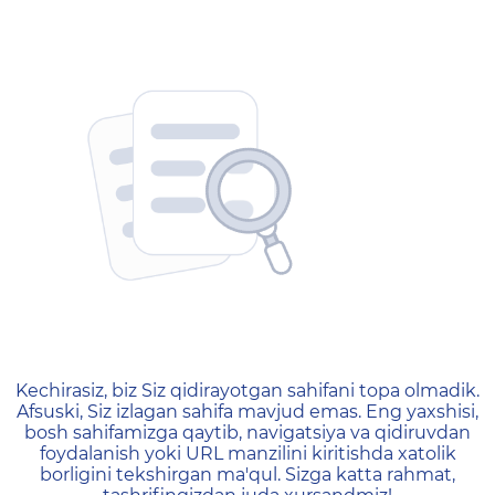
404 — Страница не найд
Kechirasiz, biz Siz qidirayotgan sahifani topa olmadik.
Afsuski, Siz izlagan sahifa mavjud emas. Eng yaxshisi,
bosh sahifamizga qaytib, navigatsiya va qidiruvdan
foydalanish yoki URL manzilini kiritishda xatolik
borligini tekshirgan ma'qul. Sizga katta rahmat,