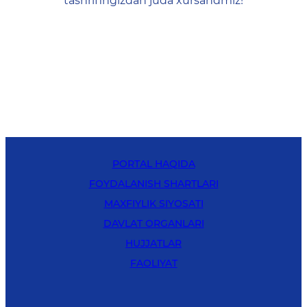
tashrifingizdan juda xursandmiz!
PORTAL HAQIDA
FOYDALANISH SHARTLARI
MAXFIYLIK SIYOSATI
DAVLAT ORGANLARI
HUJJATLAR
FAOLIYAT