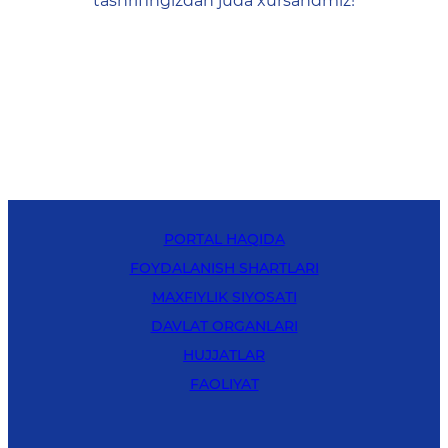
tashrifingizdan juda xursandmiz!
PORTAL HAQIDA
FOYDALANISH SHARTLARI
MAXFIYLIK SIYOSATI
DAVLAT ORGANLARI
HUJJATLAR
FAOLIYAT