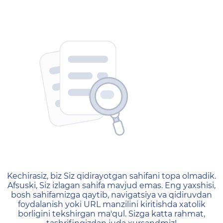
404 — Страница не найд
Kechirasiz, biz Siz qidirayotgan sahifani topa olmadik.
Afsuski, Siz izlagan sahifa mavjud emas. Eng yaxshisi,
bosh sahifamizga qaytib, navigatsiya va qidiruvdan
foydalanish yoki URL manzilini kiritishda xatolik
borligini tekshirgan ma'qul. Sizga katta rahmat,