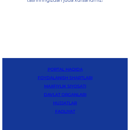
tashrifingizdan juda xursandmiz!
PORTAL HAQIDA
FOYDALANISH SHARTLARI
MAXFIYLIK SIYOSATI
DAVLAT ORGANLARI
HUJJATLAR
FAOLIYAT