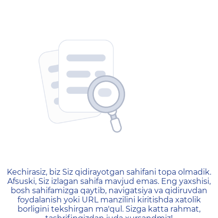
404 — Страница не найд
Kechirasiz, biz Siz qidirayotgan sahifani topa olmadik.
Afsuski, Siz izlagan sahifa mavjud emas. Eng yaxshisi,
bosh sahifamizga qaytib, navigatsiya va qidiruvdan
foydalanish yoki URL manzilini kiritishda xatolik
borligini tekshirgan ma'qul. Sizga katta rahmat,