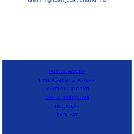
tashrifingizdan juda xursandmiz!
PORTAL HAQIDA
FOYDALANISH SHARTLARI
MAXFIYLIK SIYOSATI
DAVLAT ORGANLARI
HUJJATLAR
FAOLIYAT