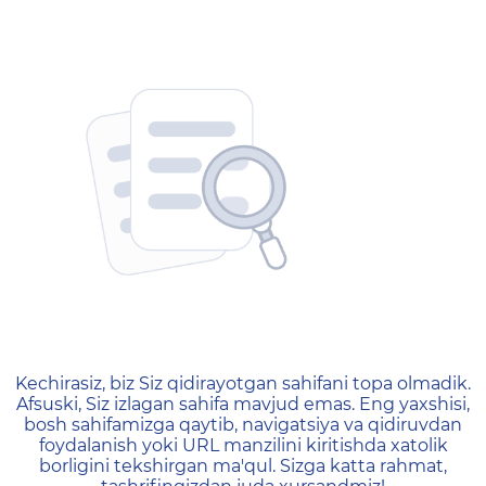
404 — Страница не найд
Kechirasiz, biz Siz qidirayotgan sahifani topa olmadik.
Afsuski, Siz izlagan sahifa mavjud emas. Eng yaxshisi,
bosh sahifamizga qaytib, navigatsiya va qidiruvdan
foydalanish yoki URL manzilini kiritishda xatolik
borligini tekshirgan ma'qul. Sizga katta rahmat,