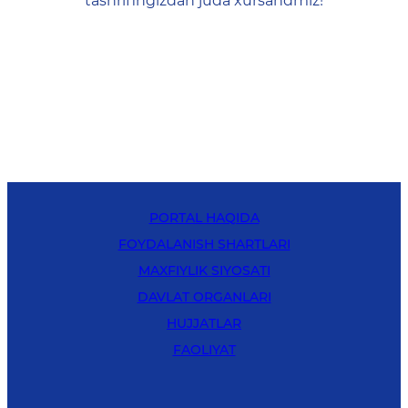
tashrifingizdan juda xursandmiz!
PORTAL HAQIDA
FOYDALANISH SHARTLARI
MAXFIYLIK SIYOSATI
DAVLAT ORGANLARI
HUJJATLAR
FAOLIYAT