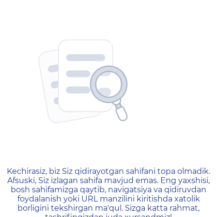
404 — Страница не найд
Kechirasiz, biz Siz qidirayotgan sahifani topa olmadik.
Afsuski, Siz izlagan sahifa mavjud emas. Eng yaxshisi,
bosh sahifamizga qaytib, navigatsiya va qidiruvdan
foydalanish yoki URL manzilini kiritishda xatolik
borligini tekshirgan ma'qul. Sizga katta rahmat,