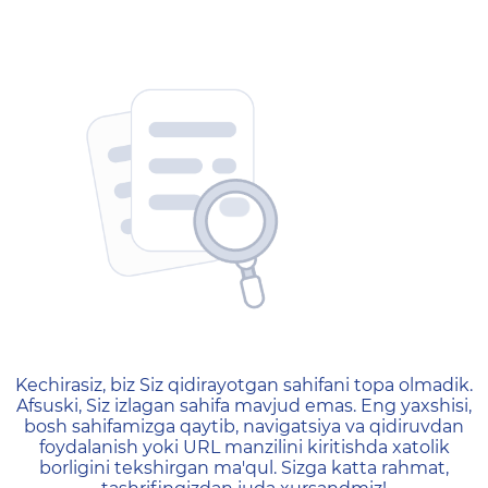
404 — Страница не найд
Kechirasiz, biz Siz qidirayotgan sahifani topa olmadik.
Afsuski, Siz izlagan sahifa mavjud emas. Eng yaxshisi,
bosh sahifamizga qaytib, navigatsiya va qidiruvdan
foydalanish yoki URL manzilini kiritishda xatolik
borligini tekshirgan ma'qul. Sizga katta rahmat,