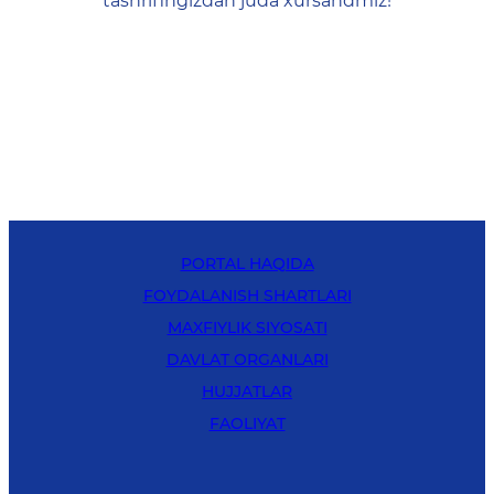
tashrifingizdan juda xursandmiz!
PORTAL HAQIDA
FOYDALANISH SHARTLARI
MAXFIYLIK SIYOSATI
DAVLAT ORGANLARI
HUJJATLAR
FAOLIYAT