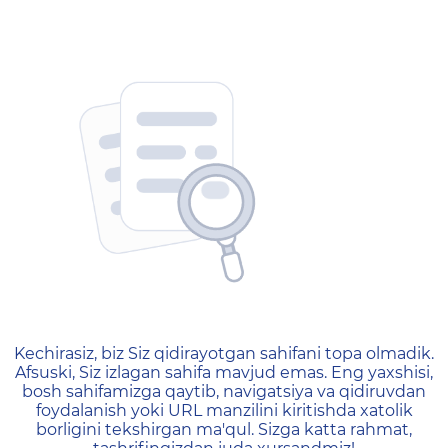
404 — Страница не найд
Kechirasiz, biz Siz qidirayotgan sahifani topa olmadik.
Afsuski, Siz izlagan sahifa mavjud emas. Eng yaxshisi,
bosh sahifamizga qaytib, navigatsiya va qidiruvdan
foydalanish yoki URL manzilini kiritishda xatolik
borligini tekshirgan ma'qul. Sizga katta rahmat,