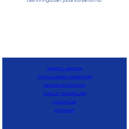
tashrifingizdan juda xursandmiz!
PORTAL HAQIDA
FOYDALANISH SHARTLARI
MAXFIYLIK SIYOSATI
DAVLAT ORGANLARI
HUJJATLAR
FAOLIYAT