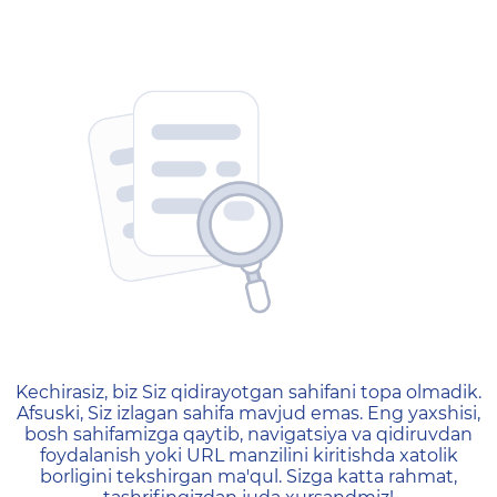
404 — Страница не найд
Kechirasiz, biz Siz qidirayotgan sahifani topa olmadik.
Afsuski, Siz izlagan sahifa mavjud emas. Eng yaxshisi,
bosh sahifamizga qaytib, navigatsiya va qidiruvdan
foydalanish yoki URL manzilini kiritishda xatolik
borligini tekshirgan ma'qul. Sizga katta rahmat,