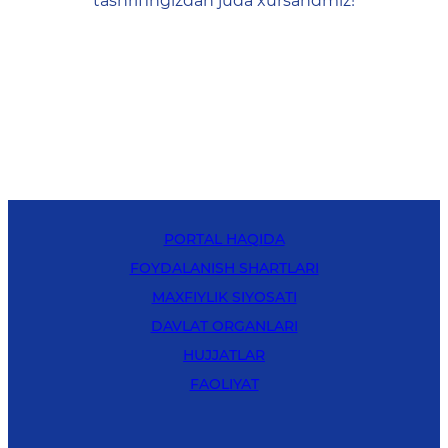
tashrifingizdan juda xursandmiz!
PORTAL HAQIDA
FOYDALANISH SHARTLARI
MAXFIYLIK SIYOSATI
DAVLAT ORGANLARI
HUJJATLAR
FAOLIYAT